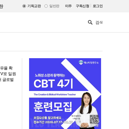
|
란
기독교판
일반판
미주
구독신청
로그인
유율 확
V'로 일원
대 글로벌
한동대 RISE사업단, 포항 죽도