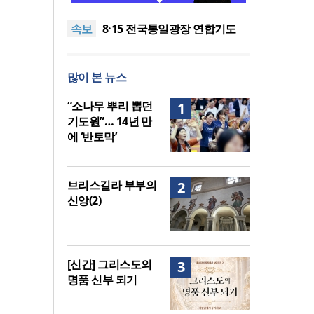
시장 담은 로컬 매거진 ‘포항집’
“광복절 맞아 자유 지키고 다음
속보
발간
세대 위해 기도하자”
8·15 전국통일광장 연합기도
회, 대전서 열린다
공실(空室) 공화국
세기총 “자유를 지키며 하나 된
많이 본 뉴스
희망의 미래를 향하여”
한동대 RISE사업단, 포항 죽도
시장 담은 로컬 매거진 ‘포항집’
“광복절 맞아 자유 지키고 다음
“소나무 뿌리 뽑던
1
발간
세대 위해 기도하자”
기도원”… 14년 만
에 ‘반토막’
브리스길라 부부의
2
신앙(2)
[신간] 그리스도의
3
명품 신부 되기