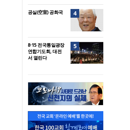
공실(空室) 공화국
4
8·15 전국통일광장
5
연합기도회, 대전
서 열린다