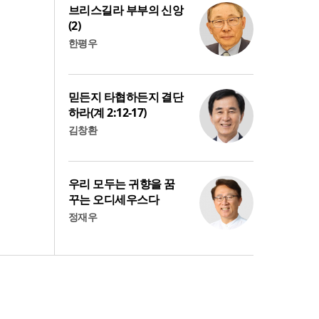
브리스길라 부부의 신앙
(2)
한평우
믿든지 타협하든지 결단
하라(계 2:12-17)
김창환
우리 모두는 귀향을 꿈
꾸는 오디세우스다
정재우