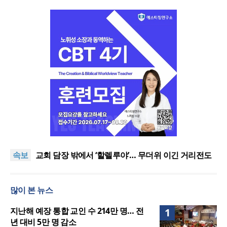
[오늘의 말씀] 죄의 종에서 의의 종으로
할렐루야대회 둘째 날 집회 “상황 뛰어넘는 믿음”
속보
교회 담장 밖에서 ‘할렐루야’… 무더위 이긴 거리전도
열기
2026 할렐루야대회 개막 “복음으로 변화돼 세상으로”
호세아서에 나타난 하나님의 사랑과 회복, 어떻게 설
많이 본 뉴스
교할 것인가?
[오늘의 말씀] 죄의 종에서 의의 종으로
할렐루야대회 둘째 날 집회 “상황 뛰어넘는 믿음”
지난해 예장 통합 교인 수 214만 명… 전
1
년 대비 5만 명 감소