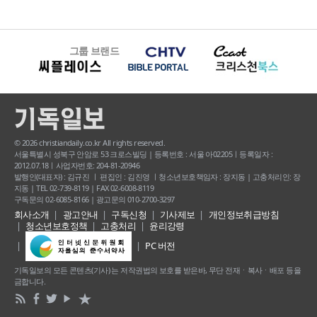
그룹 브랜드
© 2026 christiandaily.co.kr All rights reserved.
서울특별시 성북구 안암로 53 크로스빌딩 | 등록번호 : 서울 아02205ㅣ등록일자 :
2012.07.18ㅣ사업자번호: 204-81-20946
발행인(대표자) : 김규진 ㅣ 편집인 : 김진영 ㅣ청소년보호책임자 : 장지동 | 고충처리인: 장
지동 | TEL 02-739-8119 | FAX 02-6008-8119
구독문의 02-6085-8166 | 광고문의 010-2700-3297
회사소개
광고안내
구독신청
기사제보
개인정보취급방침
청소년보호정책
고충처리
윤리강령
PC 버전
기독일보의 모든 콘텐츠(기사) 는 저작권법의 보호를 받은바, 무단 전재ㆍ복사ㆍ배포 등을
금합니다.