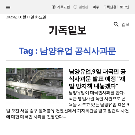
|
기독교판
일반판
미주
구독신청
로그인
2026년 08월 11일 화요일
Tag : 남양유업 공식사과문
남양유업,9일 대국민 공
식사과문 발표 예정 "재
발 방지책 내놓겠다"
남양유업이 대국민사과를 한다.
최근 영업사원 폭언 사건으로 곤
욕을 치르고 있는 남양유업 측은 9
일 오전 서울 중구 엘더블유 컨벤션에서 기자회견을 열고 일련의 사건
에 대한 대국민 사과를 진행한다...