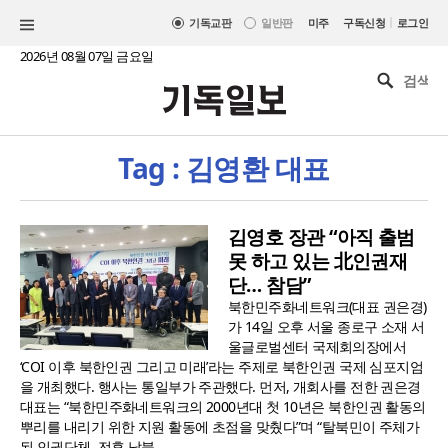
|
기독교판
일반판
미주
구독신청
로그인
2026년 08월 07일 금요일
Tag : 김영환 대표
김영호 장관 “아직 출범
못 하고 있는 北인권재
단… 참담”
북한민주화네트워크(대표 권은경)
가 14일 오후 서울 종로구 소재 서
울글로벌센터 국제회의장에서
‘COI 이후 북한인권 그리고 미래’라는 주제로 북한인권 국제 심포지엄
을 개최했다. 행사는 통일부가 주관했다. 먼저, 개회사를 전한 권은경
대표는 “북한민주화네트워크의 2000년대 첫 10년은 북한인권 활동의
뿌리를 내리기 위한 지원 활동에 초점을 맞췄다”며 “탈북민이 주체가
된 인권단체, 전후 납북..