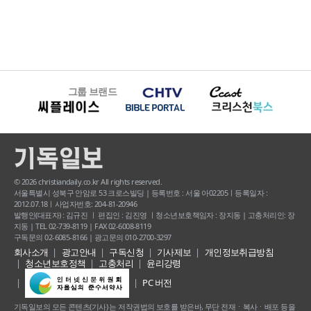
그룹 브랜드
© 2026 christiandaily.co.kr All rights reserved.
서울특별시 성북구 안암로 53 크로스빌딩 | 등록번호 : 서울 아02205ㅣ등록일자 :
2012.07.18ㅣ사업자번호: 204-81-20946
발행인(대표자) : 김규진 ㅣ 편집인 : 김진영 ㅣ청소년보호책임자 : 장지동 | 고충처리인: 장
지동 | TEL 02-739-8119 | FAX 02-6008-8119
구독문의 02-6085-8166 | 광고문의 010-2700-3297
회사소개
광고안내
구독신청
기사제보
개인정보취급방침
청소년보호정책
고충처리
윤리강령
PC 버전
기독일보의 모든 콘텐츠(기사) 는 저작권법의 보호를 받은바, 무단 전재ㆍ복사ㆍ배포 등을