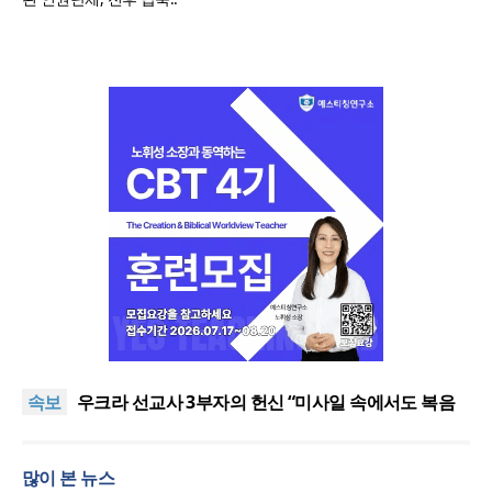
[최원호 목사의 영혼의 양식 63] 말씀은 같은데 왜 열
매는 다를까?
美 이민구금센터에 억류됐던 한인 목회자 석방돼
속보
우크라 선교사 3부자의 헌신 “미사일 속에서도 복음
은 전해진다”
“미래 선교, 분쟁·빈곤 지역 출신이 주도”
인도 마하라슈트라주 개종 금지법 시행… 기독교계
많이 본 뉴스
강력 반발
[최원호 목사의 영혼의 양식 63] 말씀은 같은데 왜 열