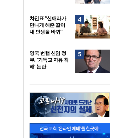
차인표 “신애라가
4
만나게 해준 딸이
내 인생을 바꿔”
영국 번햄 신임 정
5
부, '기독교 자유 침
해' 논란