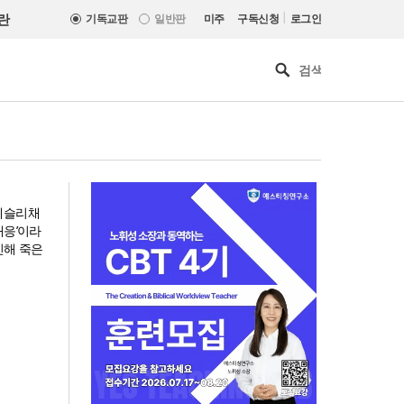
|
란
기독교판
일반판
미주
구독신청
로그인
웨슬리채
대응’이라
인해 죽은
올리벳대학교, 120만 평 리버사