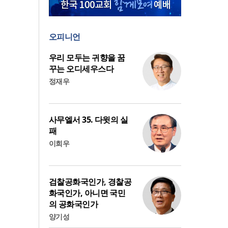
오피니언
우리 모두는 귀향을 꿈
꾸는 오디세우스다
정재우
사무엘서 35. 다윗의 실
패
이희우
검찰공화국인가, 경찰공
화국인가, 아니면 국민
의 공화국인가
양기성