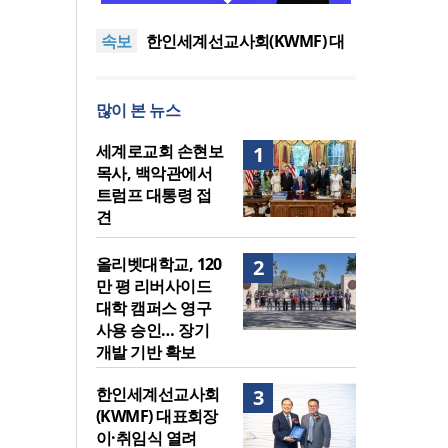
이드 대학 캠퍼스 영구 사용 승
세계로교회 손현보 목사, 백악
속보
인… 장기 개발 기반 확보
관에서 트럼프 대통령 접견
한인세계선교사회(KWMF) 대
표회장 이·취임식 열려
차인표 “신애라가 만나게 해준
딸이 내 인생을 바꿔”
상증세·법인세법 시행령 개정
많이 본 뉴스
에 해외선교 지원 ‘위기’
올리벳대학교, 120만 평 리버사
이드 대학 캠퍼스 영구 사용 승
세계로교회 손현보 목사, 백악
세계로교회 손현보
1
인… 장기 개발 기반 확보
관에서 트럼프 대통령 접견
목사, 백악관에서
트럼프 대통령 접
견
올리벳대학교, 120
2
만 평 리버사이드
대학 캠퍼스 영구
사용 승인… 장기
개발 기반 확보
한인세계선교사회
3
(KWMF) 대표회장
이·취임식 열려