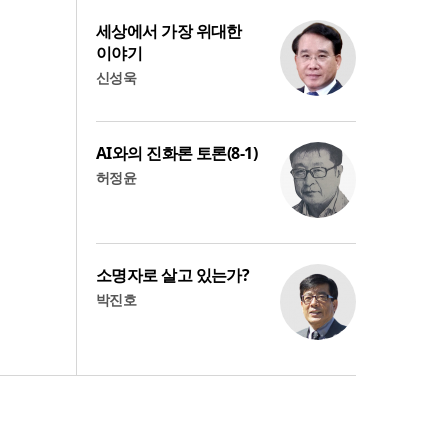
세상에서 가장 위대한
이야기
신성욱
AI와의 진화론 토론(8-1)
허정윤
소명자로 살고 있는가?
박진호