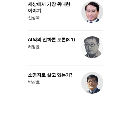
세상에서 가장 위대한
이야기
신성욱
AI와의 진화론 토론(8-1)
허정윤
소명자로 살고 있는가?
박진호