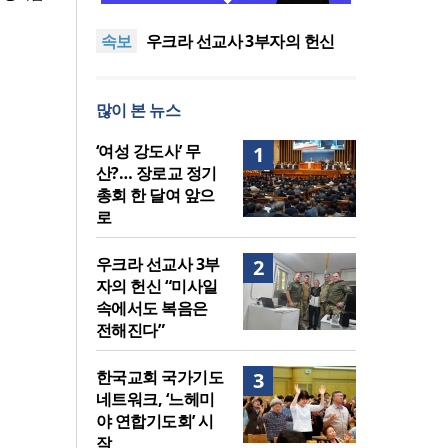
말씀은 같은데 왜 열매는 다를
美 이민구금센터에 억류됐던
속보
까?
한인 목회자 석방돼
우크라 선교사 3부자의 헌신
“미사일 속에서도 복음은 전해
“미래 선교, 분쟁·빈곤 지역 출
진다”
신이 주도”
인도 마하라슈트라주 개종 금
많이 본 뉴스
지법 시행… 기독교계 강력 반
[최원호 목사의 영혼의 양식 63]
발
말씀은 같은데 왜 열매는 다를
美 이민구금센터에 억류됐던
‘여성 강도사’ 무
1
까?
한인 목회자 석방돼
산?… 장로교 정기
총회 한 달여 앞으
로
우크라 선교사 3부
2
자의 헌신 “미사일
속에서도 복음은
전해진다”
한국교회 국가기도
3
네트워크, ‘느헤미
야 연합기도회’ 시
작