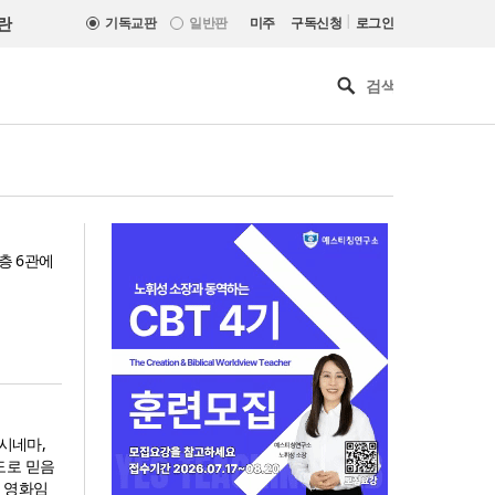
|
란
기독교판
일반판
미주
구독신청
로그인
층 6관에
데시네마,
도로 믿음
[최원호 목사의 영혼의 양식 63]
 영화임