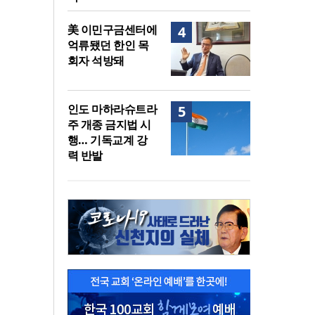
美 이민구금센터에
4
억류됐던 한인 목
회자 석방돼
인도 마하라슈트라
5
주 개종 금지법 시
행… 기독교계 강
력 반발