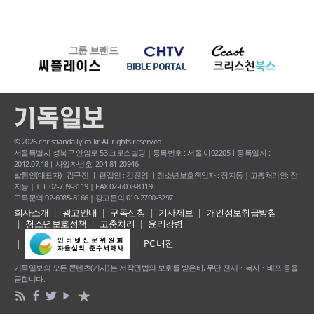
그룹 브랜드
© 2026 christiandaily.co.kr All rights reserved.
서울특별시 성북구 안암로 53 크로스빌딩 | 등록번호 : 서울 아02205ㅣ등록일자 :
2012.07.18ㅣ사업자번호: 204-81-20946
발행인(대표자) : 김규진 ㅣ 편집인 : 김진영 ㅣ청소년보호책임자 : 장지동 | 고충처리인: 장
지동 | TEL 02-739-8119 | FAX 02-6008-8119
구독문의 02-6085-8166 | 광고문의 010-2700-3297
회사소개
광고안내
구독신청
기사제보
개인정보취급방침
청소년보호정책
고충처리
윤리강령
PC 버전
기독일보의 모든 콘텐츠(기사) 는 저작권법의 보호를 받은바, 무단 전재ㆍ복사ㆍ배포 등을
금합니다.