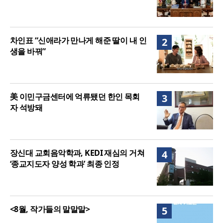
차인표 “신애라가 만나게 해준 딸이 내 인
2
생을 바꿔”
美 이민구금센터에 억류됐던 한인 목회
3
자 석방돼
장신대 교회음악학과, KEDI 재심의 거쳐
4
‘종교지도자 양성 학과’ 최종 인정
<8월, 작가들의 말말말>
5