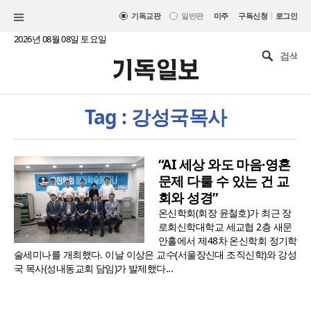
|
기독교판
일반판
미주
구독신청
로그인
2026년 08월 08일 토요일
Tag : 강성국목사
“AI 세상 와도 마음·영혼
문제 다룰 수 있는 건 교
회와 성경”
온신학회(회장 윤철호)가 최근 장
로회신학대학교 세교협 2층 새문
안홀에서 제48차 온신학회 정기학
술세미나를 개최했다. 이날 이상은 교수(서울장신대 조직신학)와 강성
국 목사(성내동교회 담임)가 발제했다...