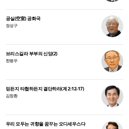
공실(空室) 공화국
정성구
브리스길라 부부의 신앙(2)
한평우
믿든지 타협하든지 결단하라(계 2:12-17)
김창환
우리 모두는 귀향을 꿈꾸는 오디세우스다