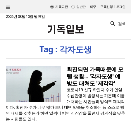
|
기독교판
일반판
미주
구독신청
로그인
2026년 08월 10일 월요일
Tag : 각자도생
확진되면 가족때문에 모
텔 생활... '각자도생' 예
방도 대처도 '제각각'
코로나19 신규 확진자 수가 연일
수십만명이 발생하는 가운데 이를
대처하는 시민들의 방식도 제각각
이다. 확진자 수가 너무 많다 보니 대면 약속을 취소하는 등 스스로 방
역 태세를 갖추는가 하면 일찍이 방역 긴장감을 풀면서 경계심을 낮추
는 시민들도 있다...