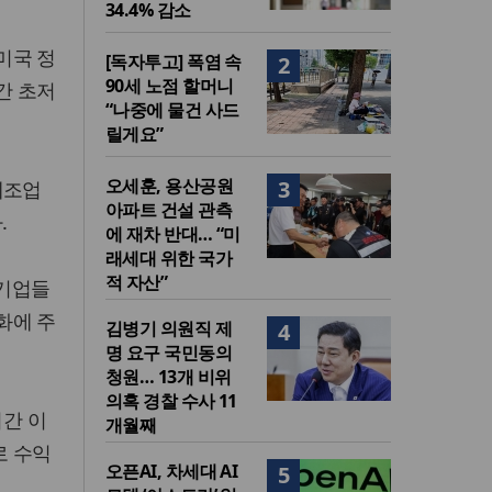
34.4% 감소
미국 정
[독자투고] 폭염 속
2
90세 노점 할머니
간 초저
“나중에 물건 사드
릴게요”
오세훈, 용산공원
3
제조업
아파트 건설 관측
.
에 재차 반대… “미
래세대 위한 국가
적 자산”
대기업들
화에 주
김병기 의원직 제
4
명 요구 국민동의
청원… 13개 비위
의혹 경찰 수사 11
간 이
개월째
로 수익
오픈AI, 차세대 AI
5