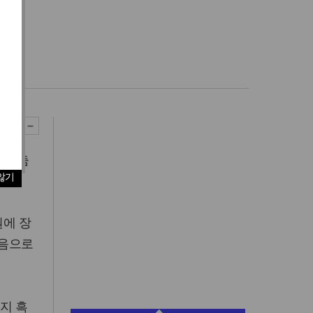
)
 주춤
않기
원에 장
 처음으로
지 흑