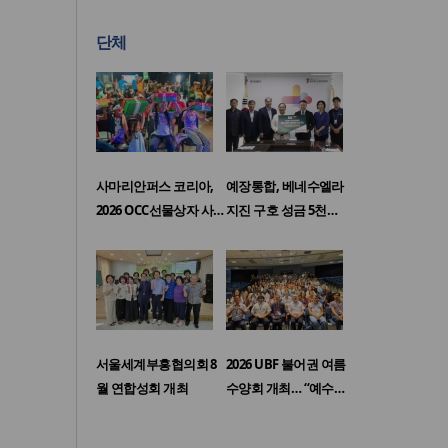
단체
사마리안퍼스 코리아,
예장통합, 베네수엘라
2026 OCC선물상자 사…
지진 구호 성금 5천…
서울세계부흥협의회 8
2026 UBF 불어권 여름
월 연합성회 개최
수양회 개최… “예수…