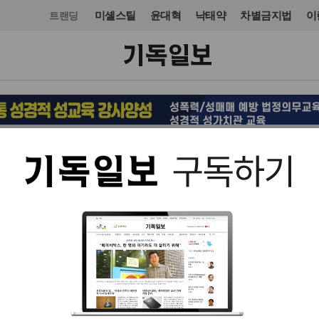
미셸스틸
윤대혁
낙태약
차별금지법
이
트랜딩
입력 2014. 07. 02 22:05