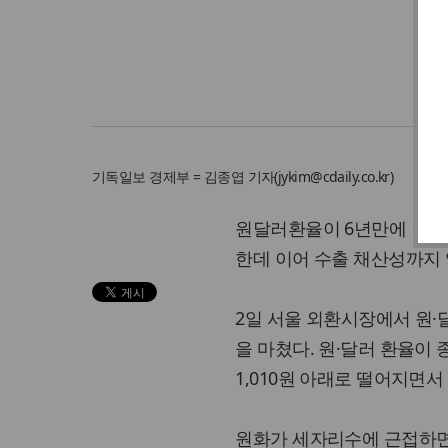
기독일보
경제부 = 김종엽 기자
(
jykim@cdaily.co.kr
)
원달러환율이 6년만에 1,0
한데 이어 수출 채산성까지
2일 서울 외환시장에서 원·달
을 마쳤다. 원·달러 환율이 종가
1,010원 아래로 떨어지면
원화가 세자리수에 근접하면