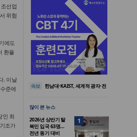
 조선업
서 위험
반기에도
러 환율
느헤미야 연합기도회, ‘왕의 기
도’로 나라·한국교회·다음세대
세기총 “자유를 지키며 하나 된
위해 합심
희망의 미래를 향하여”
한동대 RISE사업단, 포항 죽도
. 이날
속보
시장 담은 로컬 매거진 ‘포항집’
한남대·KAIST, 세계적 광자·전
 수준에
발간
자기학 국제학술대회 ‘PIERS’
세계기독교 변화 속 한국 선교
대전 유치
신학의 방향은?
느헤미야 연합기도회, ‘왕의 기
많이 본 뉴스
도’로 나라·한국교회·다음세대
세기총 “자유를 지키며 하나 된
위해 합심
희망의 미래를 향하여”
장인 최
2026년 상반기 탈
1
책기조가
북민 입국 63명…
전년 동기 대비