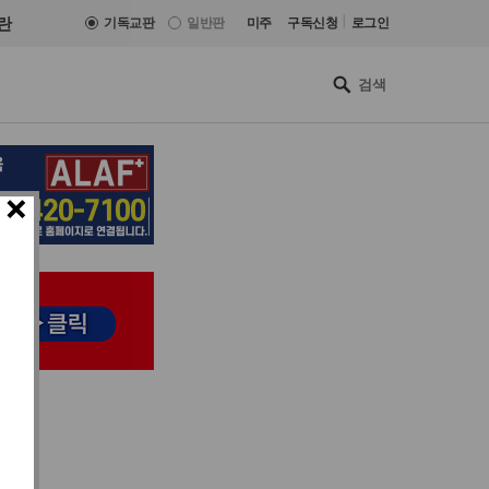
|
란
기독교판
일반판
미주
구독신청
로그인
×