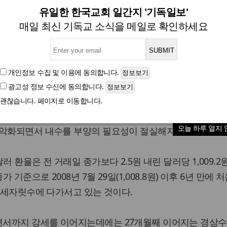
세자리수 환율 공포 엄습 (종합
유일한 한국교회 일간지 '기독일보'
매일 최신 기독교 소식을 메일로 확인하세요
6년만에 1,010원대 붕괴..수출 채산성 악화
개인정보 수집 및 이용
에 동의합니다.
광고성 정보 수신
에 동의합니다.
글자크기
괜찮습니다. 페이지로 이동합니다.
10원대가 붕괴됐다. 한국경제를 이끌어가는 수출의 증가세가
오늘 하루 열지 
 악화되면서 내수를 부양의 필요성이 절실해지고 있다.
러 환율은 전 거래일 종가보다 2.5원 내린 달러당 1,009.2
 기준으로 2008년 7월 29일(1,008.8원) 이후 6년 만에
서 세자릿수에 다가서고 있는 것이다.
서까지 강세를 이어지는데에는 27개월째 이어지는 경상수