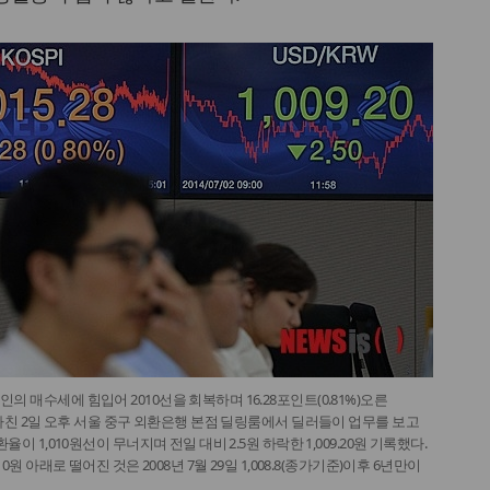
의 매수세에 힘입어 2010선을 회복하며 16.28포인트(0.81%)오른
를 마친 2일 오후 서울 중구 외환은행 본점 딜링룸에서 딜러들이 업무를 보고
환율이 1,010원선이 무너지며 전일 대비 2.5원 하락한 1,009.20원 기록했다.
10원 아래로 떨어진 것은 2008년 7월 29일 1,008.8(종가기준)이후 6년만이