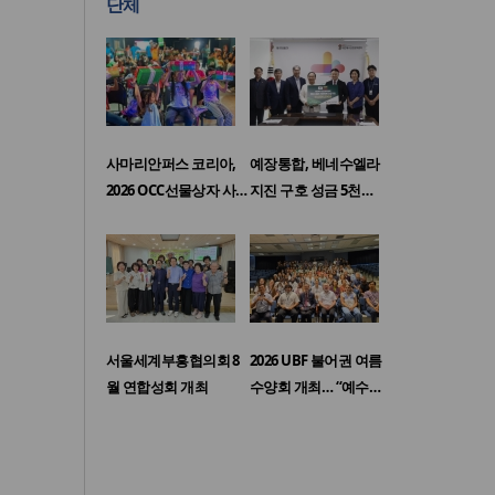
단체
사마리안퍼스 코리아,
예장통합, 베네수엘라
2026 OCC선물상자 사…
지진 구호 성금 5천…
서울세계부흥협의회 8
2026 UBF 불어권 여름
월 연합성회 개최
수양회 개최… “예수…