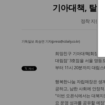
기아대책, 탈북
정착 지원과
기독일보
최승연 기자
(
press@cdaily.co.kr
)
희망친구 기아대책(회장 최
대림점' 3호점을 서울 영등포
부터 11시 20분까지 대림
행복한나눔 자립매장은 생계
공하고, 남한 사회에 안정적
"이번 오픈식에서는 대북지
요 운영 성과를 공유할 예정