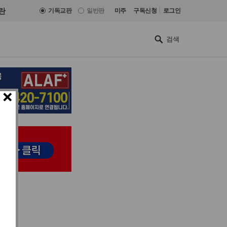
|
란
기독교판
일반판
미주
구독신청
로그인
×