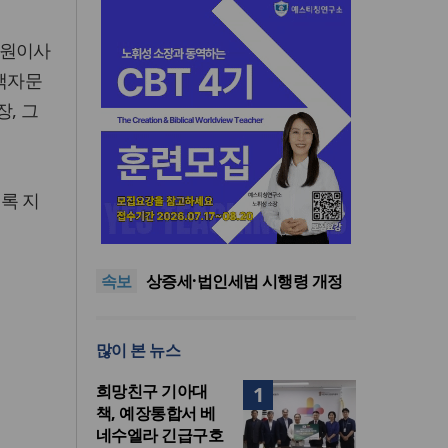
후원이사
정책자문
, 그
올리벳대학교, 120만 평 리버사
록 지
이드 대학 캠퍼스 영구 사용 승
세계로교회 손현보 목사, 백악
인… 장기 개발 기반 확보
관에서 트럼프 대통령 접견
한인세계선교사회(KWMF) 대
표회장 이·취임식 열려
차인표 “신애라가 만나게 해준
속보
딸이 내 인생을 바꿔”
상증세·법인세법 시행령 개정
에 해외선교 지원 ‘위기’
올리벳대학교, 120만 평 리버사
이드 대학 캠퍼스 영구 사용 승
세계로교회 손현보 목사, 백악
많이 본 뉴스
인… 장기 개발 기반 확보
관에서 트럼프 대통령 접견
희망친구 기아대
1
책, 예장통합서 베
네수엘라 긴급구호