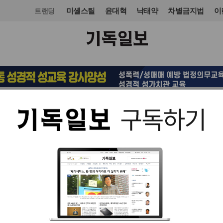
미셸스틸
윤대혁
낙태약
차별금지법
이
트랜딩
교단/단체
NGO
입력 2025. 08. 08 06:59