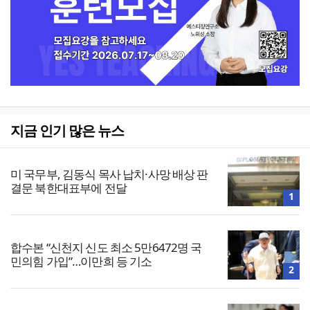
지금 인기 많은 뉴스
미 국무부, 김동식 목사 납치·사망 배상 판
결문 북한대표부에 전달
1
합수본 “신천지 신도 최소 5만6472명 국
민의힘 가입”…이만희 등 기소
2