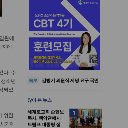
 일원에
 각지에
기감 이대위, 감신대 도서관에
퀴어서적 ‘별도 부스’ 마련 조치
2026년 상반기 탈북민 입국 63
었다. 주
명… 전년 동기 대비 34.4% 감
오픈AI, 차세대 AI 모델 ‘아스트
속보
소
라’ 일부 활동 중단… “중대한 사
김병기 의원직 제명 요구 국민
 청소년
이버 공격 역량 배제 못해”
동의청원… 13개 비위 의혹 경
오세훈, 용산공원 아파트 건설
설정되었
찰 수사 11개월째
관측에 재차 반대… “미래세대
기감 이대위, 감신대 도서관에
많이 본 뉴스
위한 국가적 자산”
퀴어서적 ‘별도 부스’ 마련 조치
2026년 상반기 탈북민 입국 63
명… 전년 동기 대비 34.4% 감
세계로교회 손현보
1
소
기 위한
목사, 백악관에서
 시기에
트럼프 대통령 접