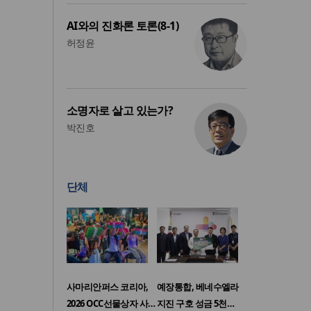
AI와의 진화론 토론(8-1)
허정윤
소명자로 살고 있는가?
박진호
단체
사마리안퍼스 코리아,
예장통합, 베네수엘라
2026 OCC선물상자 사…
지진 구호 성금 5천…