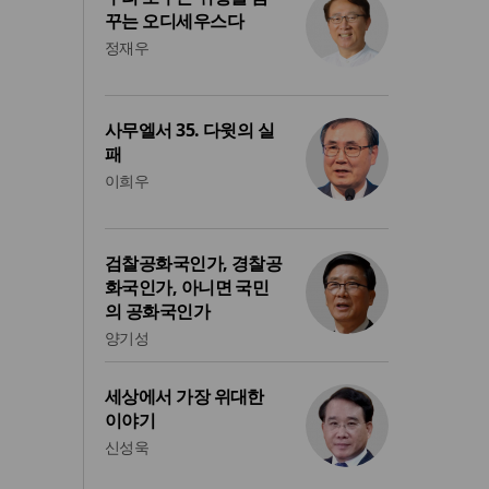
꾸는 오디세우스다
정재우
사무엘서 35. 다윗의 실
패
이희우
검찰공화국인가, 경찰공
화국인가, 아니면 국민
의 공화국인가
양기성
세상에서 가장 위대한
이야기
신성욱