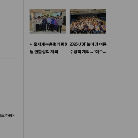
서울세계부흥협의회 8
2026 UBF 불어권 여름
월 연합성회 개최
수양회 개최… “예수…
보 마당>