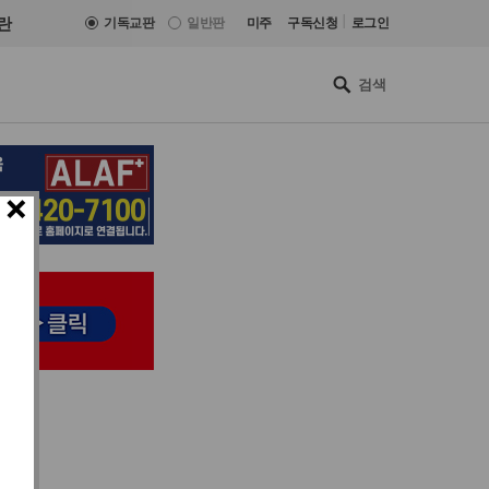
|
란
기독교판
일반판
미주
구독신청
로그인
×