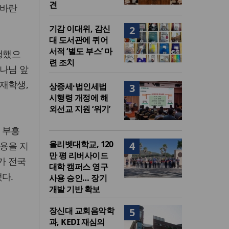
견
 바란
기감 이대위, 감신
2
대 도서관에 퀴어
서적 ‘별도 부스’ 마
진행했으
련 조치
나님 앞
재학생,
상증세·법인세법
3
시행령 개정에 해
외선교 지원 ‘위기’
 부흥
올리벳대학교, 120
4
용을 지
만 평 리버사이드
가 전국
대학 캠퍼스 영구
다.
사용 승인… 장기
개발 기반 확보
장신대 교회음악학
5
과, KEDI 재심의