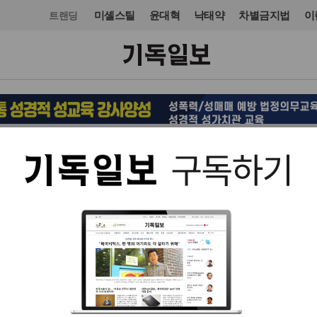
미셸스틸
윤대혁
낙태약
차별금지법
이
트랜딩
목회·신학
신학
입력 2024. 08. 06 15:54