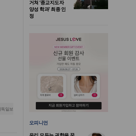
거쳐 ‘종교지도자
양성 학과’ 최종 인
정
기독일보
오피니언
우리 모두는 귀향을 꿈