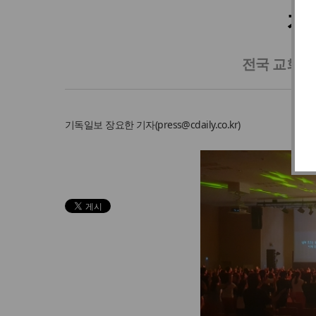
전
전국 교회 청
기독일보
장요한 기자
(
press@cdaily.co.kr
)