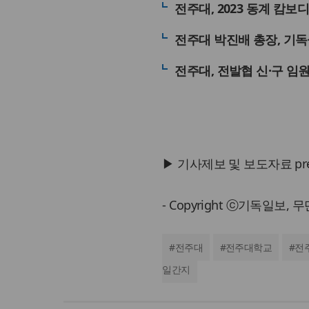
전주대, 2023 동계 캄
전주대 박진배 총장, 기
전주대, 전발협 신·구 임
▶ 기사제보 및 보도자료 press@
- Copyright ⓒ기독일보,
#
전주대
#
전주대학교
#
전
일간지