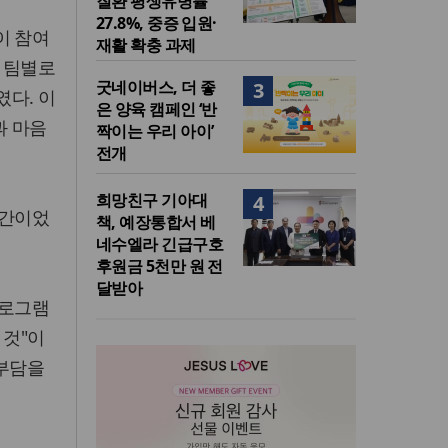
질환 평생유병률
27.8%, 중증 입원·
이 참여
재활 확충 과제
 팀별로
굿네이버스, 더 좋
3
다. 이
은 양육 캠페인 ‘반
과 마음
짝이는 우리 아이’
전개
희망친구 기아대
4
시간이었
책, 예장통합서 베
네수엘라 긴급구호
후원금 5천만 원 전
달받아
 프로그램
 것"이
 부담을