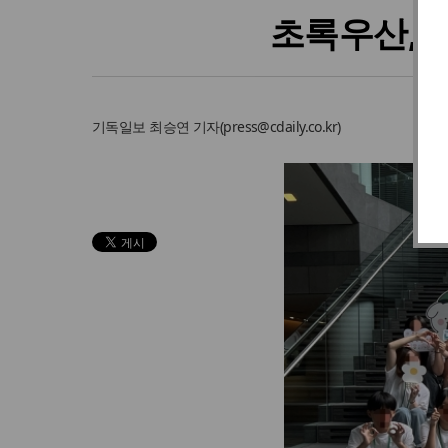
초록우산, S
기독일보
최승연 기자
(
press@cdaily.co.kr
)