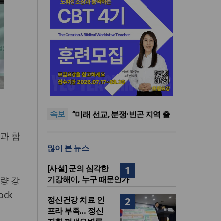
[최원호 목사의 영혼의 양식 63]
말씀은 같은데 왜 열매는 다를
美 이민구금센터에 억류됐던
까?
한인 목회자 석방돼
우크라 선교사 3부자의 헌신
속보
“미사일 속에서도 복음은 전해
“미래 선교, 분쟁·빈곤 지역 출
진다”
신이 주도”
인도 마하라슈트라주 개종 금
과 함
지법 시행… 기독교계 강력 반
[최원호 목사의 영혼의 양식 63]
많이 본 뉴스
발
말씀은 같은데 왜 열매는 다를
美 이민구금센터에 억류됐던
까?
한인 목회자 석방돼
[사설] 군의 심각한
1
기강해이, 누구 때문인가
역량 강
ck
정신건강 치료 인
2
프라 부족… 정신