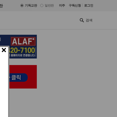
|
란
기독교판
일반판
미주
구독신청
로그인
×