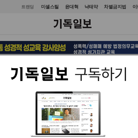
미셸스틸
윤대혁
낙태약
차별금지법
이
트랜딩
교단/단체
NGO
입력 2024. 07. 29 17:05