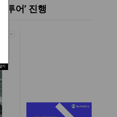
樂)투어’ 진행
않기