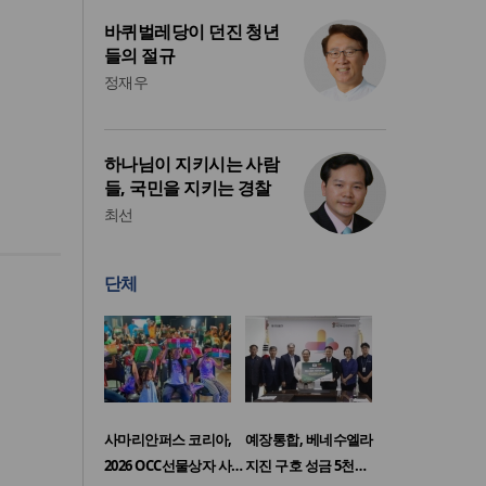
바퀴벌레당이 던진 청년
들의 절규
정재우
하나님이 지키시는 사람
들, 국민을 지키는 경찰
최선
단체
사마리안퍼스 코리아,
예장통합, 베네수엘라
2026 OCC선물상자 사…
지진 구호 성금 5천…