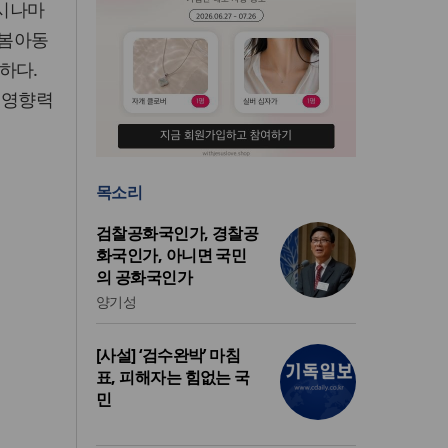
잠시나마
돌봄아동
하다.
 영향력
목소리
검찰공화국인가, 경찰공
화국인가, 아니면 국민
의 공화국인가
양기성
[사설] ‘검수완박’ 마침
표, 피해자는 힘없는 국
민