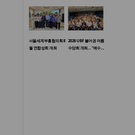
서울세계부흥협의회 8
2026 UBF 불어권 여름
월 연합성회 개최
수양회 개최… “예수…