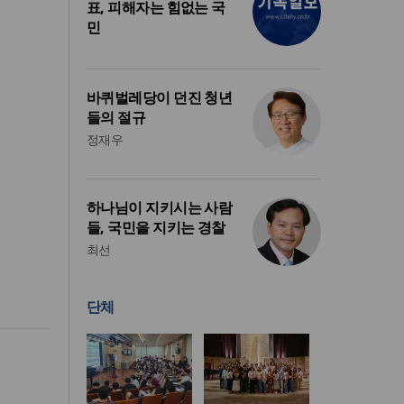
표, 피해자는 힘없는 국
민
바퀴벌레당이 던진 청년
들의 절규
정재우
하나님이 지키시는 사람
들, 국민을 지키는 경찰
최선
단체