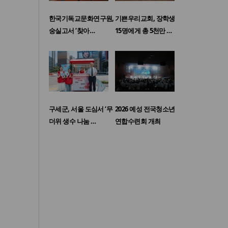
한국기독교문화연구원,
기쁜우리교회, 장학생
숭실고서 ‘찾아…
15명에게 총 5천만 …
구세군, 서울 도심서 ‘무
2026 예성 전국청소년
더위 생수 나눔 …
연합수련회 개최