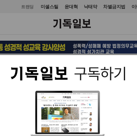
미셸스틸
윤대혁
낙태약
차별금지법
이
트랜딩
교단/단체
NGO
입력 2024. 07. 15 16:24