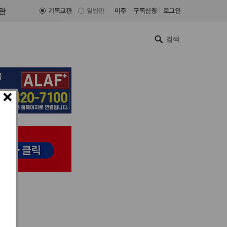
|
란
기독교판
일반판
미주
구독신청
로그인
×