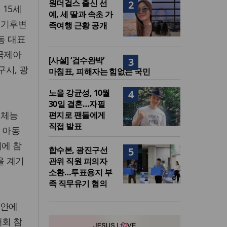
원더걸스 출신 선
2
 15세
예, 세 딸과 속초 가
 '기후변
족여행 근황 공개
동 대표
국제아
[사설] ‘검수완박’
3
구시, 광
마침표, 피해자는 힘없는 국민
노을 강균성, 10월
4
30일 결혼…자필
예체능
편지로 팬들에게
직접 발표
 아동
회에 참
합수본, 광진구선
5
을 계기
관위 직원 피의자
소환…투표용지 부
족 직무유기 혐의
방안에
대회 참