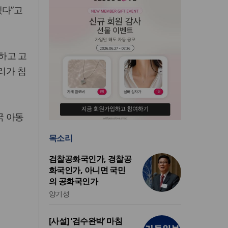
겠다”고
하고 고
리가 침
국 아동
목소리
검찰공화국인가, 경찰공
화국인가, 아니면 국민
의 공화국인가
양기성
[사설] ‘검수완박’ 마침