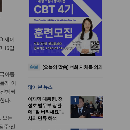
국
O 세이
교회언론회 “해외 선교비 과세
 15일
우려… 선교활동 위축 정책 철
검찰공화국인가, 경찰공화국인
회해야”
가, 아니면 국민의 공화국인가
“오직 기도만이 이 땅에 참된 자
속보
유와 평화통일을”
[오늘의 말씀] 너희 지체를 의의
민국아동
무기로 하나님께 드리라
한국교회봉사단, 베네수엘라
지진 피해지서 긴급구호 활동
교회언론회 “해외 선교비 과세
롭게 이
많이 본 뉴스
우려… 선교활동 위축 정책 철
검찰공화국인가, 경찰공화국인
 진행되
회해야”
가, 아니면 국민의 공화국인가
이재명 대통령, 정
1
한다.
성호 법무부 장관
에 “잘 버티세요”…
 오는
사의 만류 해석
광주·전