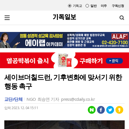
기독교
일반
미주
구독신청
세이브더칠드런, 기후변화에 맞서기 위한
행동 촉구
교단/단체
NGO
최승연 기자
press@cdaily.co.kr
입력 2023. 12. 04 15:11