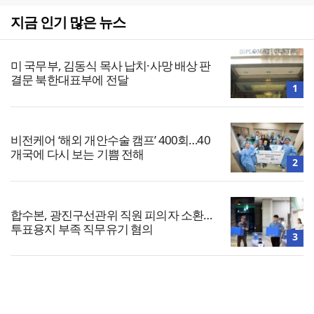
지금 인기 많은 뉴스
미 국무부, 김동식 목사 납치·사망 배상 판
결문 북한대표부에 전달
1
비전케어 ‘해외 개안수술 캠프’ 400회…40
개국에 다시 보는 기쁨 전해
2
합수본, 광진구선관위 직원 피의자 소환…
투표용지 부족 직무유기 혐의
3
중대범죄수사청 준비단, 전국 검찰청서 임
용 설명회…중수청 인력 확보 본격화
4