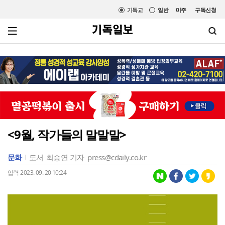
기독교
일반
미주
구독신청
<9월, 작가들의 말말말>
문화
도서
최승연 기자
press@cdaily.co.kr
입력 2023. 09. 20 10:24