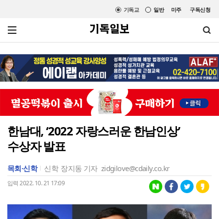
기독교
일반
미주
구독신청
한남대, ‘2022 자랑스러운 한남인상’
수상자 발표
목회·신학
신학
장지동 기자
zidgilove@cdaily.co.kr
입력 2022. 10. 21 17:09