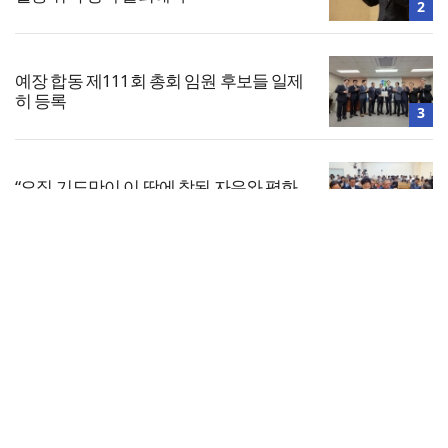
2
예장 합동 제111회 총회 임원 후보들 일제
히 등록
3
“오직 기도만이 이 땅에 참된 자유와 평화
통일을”
4
전체보기
한국교회봉사단, 베네수엘라 지진 피해지
서 긴급구호 활동
교회일반
5
교회
교회언론
회사소개
개인정보처리방침
PC버전
COPYRIGHT © 기독일보 ALL RIGHT RESERVED
인터뷰