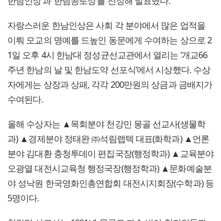
한남인상’과 ‘한남공로상‘를 선정해 발표했다.
자랑스러운 한남인상은 사회 각 분야에서 많은 업적을
이뤄 모교의 명예를 드높인 동문에게 수여하는 상으로 2
1일 오후 4시 한남대 정성균선교관에서 열리는 ‘개교66
주년 한남의 날 및 한남도약 선포식’에서 시상했다. 수상
자에게는 상장과 상패, 각각 200만원의 상금과 금배지가
수여된다.
올해 수상자는 ▲목회분야 천강민 몽골 선교사(생물학
과) ▲경제분야 정태완 ㈜석림랩텍 대표(화학과) ▲언론
분야 김대환 충청투데이 편집국장(행정학과) ▲교육분야
오광열 대전시교육청 행정국장(행정학과) ▲문화예술분
야 성낙원 한국영화인총연합회 대전시지회장(수학과) 등
5명이다.