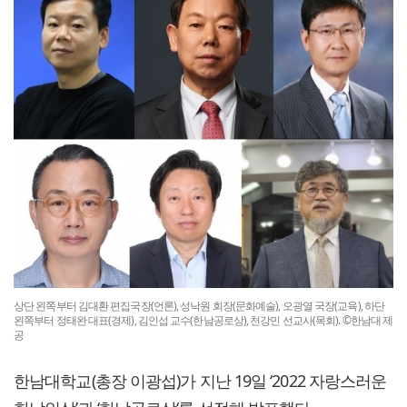
상단 왼쪽부터 김대환 편집국장(언론), 성낙원 회장(문화예술), 오광열 국장(교육), 하단
왼쪽부터 정태완 대표(경제), 김인섭 교수(한남공로상), 천강민 선교사(목회). ©한남대 제
공
한남대학교(총장 이광섭)가 지난 19일 ‘2022 자랑스러운