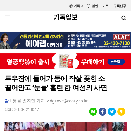
기독교
일반
미주
구독신청
투우장에 들어가 등에 작살 꽂힌 소
끌어안고 ‘눈물’ 흘린 한 여성의 사연
감
동물
벤자민 기자
zidgilove@cdaily.co.kr
입력 2021. 03. 21 10:17