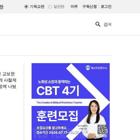
|
란
기독교판
일반판
미주
구독신청
로그인
은 교보문
에게 사철제
함께 나눴
인도 마하라슈트라주 개종 금