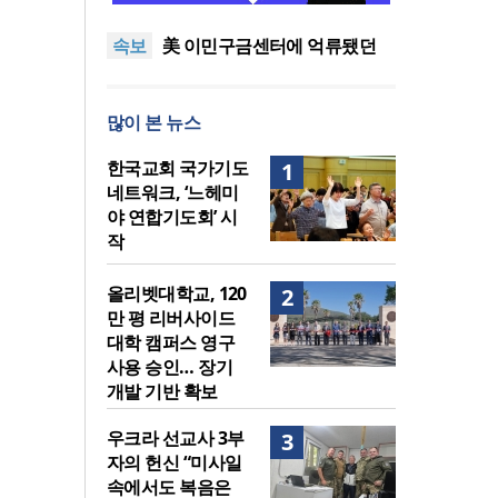
지법 시행… 기독교계 강력 반
올리벳대학교, 120만 평 리버사
속보
발
이드 대학 캠퍼스 영구 사용 승
美 이민구금센터에 억류됐던
인… 장기 개발 기반 확보
한인 목회자 석방돼
우크라 선교사 3부자의 헌신
“미사일 속에서도 복음은 전해
“미래 선교, 분쟁·빈곤 지역 출
많이 본 뉴스
진다”
신이 주도”
인도 마하라슈트라주 개종 금
지법 시행… 기독교계 강력 반
올리벳대학교, 120만 평 리버사
한국교회 국가기도
1
발
이드 대학 캠퍼스 영구 사용 승
네트워크, ‘느헤미
인… 장기 개발 기반 확보
야 연합기도회’ 시
작
올리벳대학교, 120
2
만 평 리버사이드
대학 캠퍼스 영구
사용 승인… 장기
개발 기반 확보
우크라 선교사 3부
3
자의 헌신 “미사일
속에서도 복음은