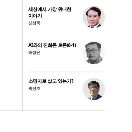
세상에서 가장 위대한
이야기
신성욱
AI와의 진화론 토론(8-1)
허정윤
소명자로 살고 있는가?
박진호