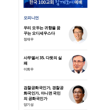
오피니언
우리 모두는 귀향을 꿈
꾸는 오디세우스다
정재우
사무엘서 35. 다윗의 실
패
이희우
검찰공화국인가, 경찰공
화국인가, 아니면 국민
의 공화국인가
양기성