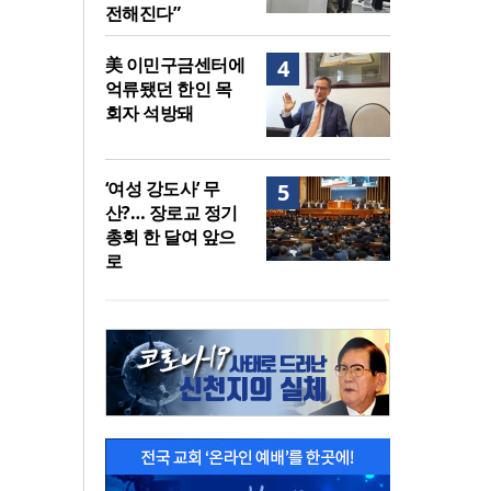
전해진다”
美 이민구금센터에
4
억류됐던 한인 목
회자 석방돼
‘여성 강도사’ 무
5
산?… 장로교 정기
총회 한 달여 앞으
로