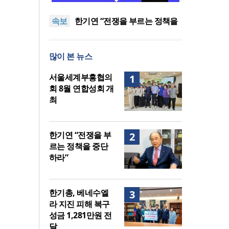
다 먼저 일본이 있었습니다”
“기도로 시작한 스틸 美 대사,
속보
한미동맹의 가교 되어주길”
한기연 “전쟁을 부르는 정책을
중단하라”
서울세계부흥협의회 8월 연합
성회 개최
민족복음화운동본부·한국장로
많이 본 뉴스
회총연합회, 2027 대성회 위해
“한국 복음의 시작에는 미국보
협력
다 먼저 일본이 있었습니다”
“기도로 시작한 스틸 美 대사,
서울세계부흥협의
1
한미동맹의 가교 되어주길”
회 8월 연합성회 개
최
한기연 “전쟁을 부
2
르는 정책을 중단
하라”
한기총, 베네수엘
3
라 지진 피해 복구
성금 1,281만원 전
달