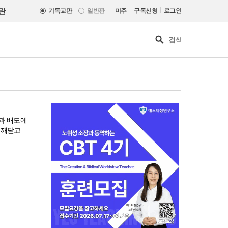
|
란
기독교판
일반판
미주
구독신청
로그인
과 배도에
 깨닫고
“한국 복음의 시작에는 미국보