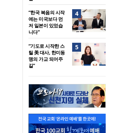
“한국 복음의 시작
4
에는 미국보다 먼
저 일본이 있었습
니다”
“기도로 시작한 스
5
틸 美 대사, 한미동
맹의 가교 되어주
길”