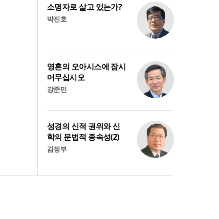
소명자로 살고 있는가?
박진호
영혼의 오아시스에 잠시
머무십시오
강준민
성경의 신적 권위와 신
학의 문법적 종속성(2)
김정부