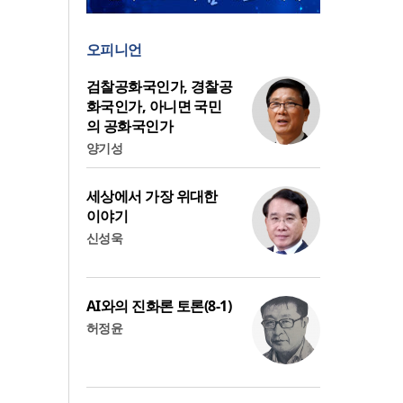
오피니언
검찰공화국인가, 경찰공
화국인가, 아니면 국민
의 공화국인가
양기성
세상에서 가장 위대한
이야기
신성욱
AI와의 진화론 토론(8-1)
허정윤