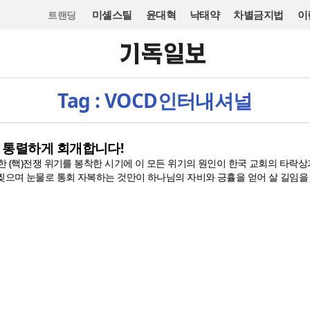
미셸스틸
윤대혁
낙태약
차별금지법
이
트랜딩
Tag : VOCD인터내셔널
는 통렬하게 회개합니다!
 (핵)전쟁 위기를 봉착한 시기에 이 모든 위기의 원인이 한국 교회의 타락상
찢으며 눈물로 통회 자복하는 것만이 하나님의 자비와 긍휼을 얻어 살 길임을