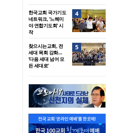
한국교회 국가기도
4
네트워크, ‘느헤미
야 연합기도회’ 시
작
찾으시는교회, 전
5
세대 목회 강화…
‘다음 세대 넘어 모
든 세대로’