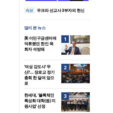
말씀은 같은데 왜 열매는 다를
美 이민구금센터에 억류됐던
속보
까?
한인 목회자 석방돼
우크라 선교사 3부자의 헌신
“미사일 속에서도 복음은 전해
“미래 선교, 분쟁·빈곤 지역 출
진다”
신이 주도”
인도 마하라슈트라주 개종 금
많이 본 뉴스
지법 시행… 기독교계 강력 반
[최원호 목사의 영혼의 양식 63]
발
말씀은 같은데 왜 열매는 다를
美 이민구금센터에 억류됐던
美 이민구금센터에
1
까?
한인 목회자 석방돼
억류됐던 한인 목
회자 석방돼
‘여성 강도사’ 무
2
산?… 장로교 정기
총회 한 달여 앞으
로
한세대, ‘블록체인
3
특성화 대학(원) 지
원사업’ 선정