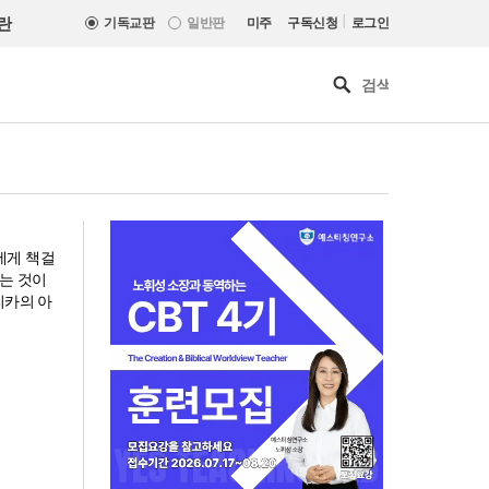
|
란
기독교판
일반판
미주
구독신청
로그인
들에게 책걸
는 것이
리카의 아
[최원호 목사의 영혼의 양식 63]