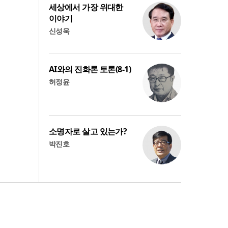
세상에서 가장 위대한
이야기
신성욱
AI와의 진화론 토론(8-1)
허정윤
소명자로 살고 있는가?
박진호