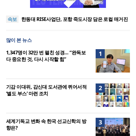
느헤미야 연합기도회, ‘왕의 기도’로 나라·한국교회·다
음세대 위해 합심
세기총 “자유를 지키며 하나 된 희망의 미래를 향하
속보
여”
한동대 RISE사업단, 포항 죽도시장 담은 로컬 매거진
‘포항집’ 발간
한남대·KAIST, 세계적 광자·전자기학 국제학술대회
‘PIERS’ 대전 유치
세계기독교 변화 속 한국 선교신학의 방향은?
많이 본 뉴스
느헤미야 연합기도회, ‘왕의 기도’로 나라·한국교회·다
음세대 위해 합심
세기총 “자유를 지키며 하나 된 희망의 미래를 향하
1,347명이 32만 번 펼친 성경… “완독보
1
여”
다 중요한 것, 다시 시작할 힘”
기감 이대위, 감신대 도서관에 퀴어서적
2
‘별도 부스’ 마련 조치
세계기독교 변화 속 한국 선교신학의 방
3
향은?