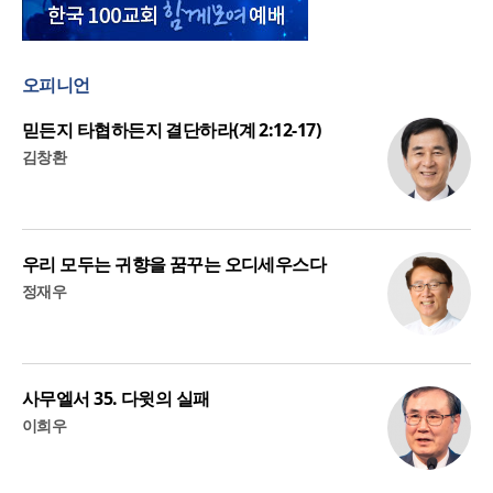
오피니언
믿든지 타협하든지 결단하라(계 2:12-17)
김창환
우리 모두는 귀향을 꿈꾸는 오디세우스다
정재우
사무엘서 35. 다윗의 실패
이희우