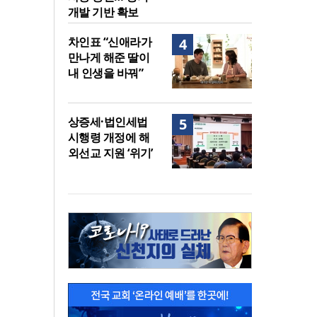
개발 기반 확보
차인표 “신애라가
4
만나게 해준 딸이
내 인생을 바꿔”
상증세·법인세법
5
시행령 개정에 해
외선교 지원 ‘위기’