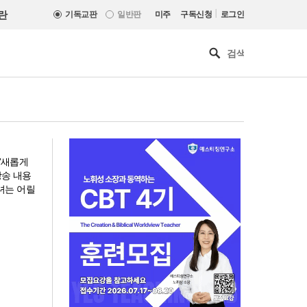
|
란
기독교판
일반판
미주
구독신청
로그인
 ‘새롭게
방송 내용
녀는 어릴
기감 이대위, 감신대 도서관에