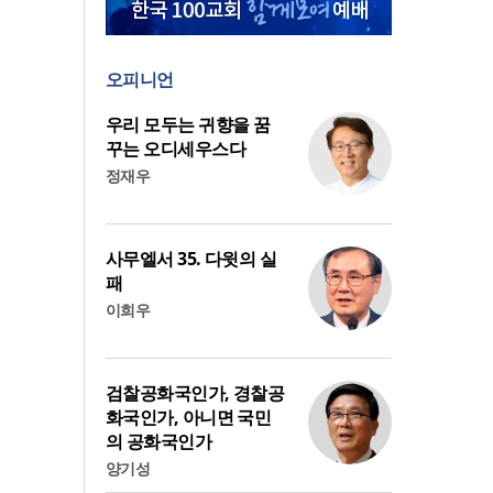
오피니언
우리 모두는 귀향을 꿈
꾸는 오디세우스다
정재우
사무엘서 35. 다윗의 실
패
이희우
검찰공화국인가, 경찰공
화국인가, 아니면 국민
의 공화국인가
양기성