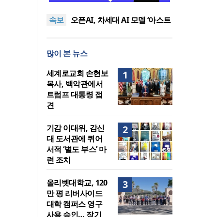
퀴어서적 ‘별도 부스’ 마련 조치
2026년 상반기 탈북민 입국 63
속보
명… 전년 동기 대비 34.4% 감
오픈AI, 차세대 AI 모델 ‘아스트
소
라’ 일부 활동 중단… “중대한 사
김병기 의원직 제명 요구 국민
이버 공격 역량 배제 못해”
동의청원… 13개 비위 의혹 경
오세훈, 용산공원 아파트 건설
많이 본 뉴스
찰 수사 11개월째
관측에 재차 반대… “미래세대
기감 이대위, 감신대 도서관에
위한 국가적 자산”
퀴어서적 ‘별도 부스’ 마련 조치
2026년 상반기 탈북민 입국 63
세계로교회 손현보
1
명… 전년 동기 대비 34.4% 감
목사, 백악관에서
소
트럼프 대통령 접
견
기감 이대위, 감신
2
대 도서관에 퀴어
서적 ‘별도 부스’ 마
련 조치
올리벳대학교, 120
3
만 평 리버사이드
대학 캠퍼스 영구
사용 승인… 장기