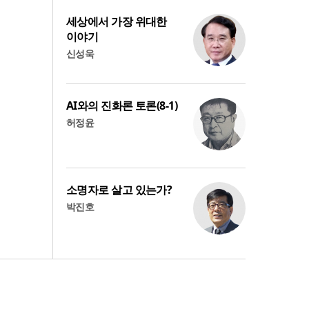
세상에서 가장 위대한
이야기
신성욱
AI와의 진화론 토론(8-1)
허정윤
소명자로 살고 있는가?
박진호