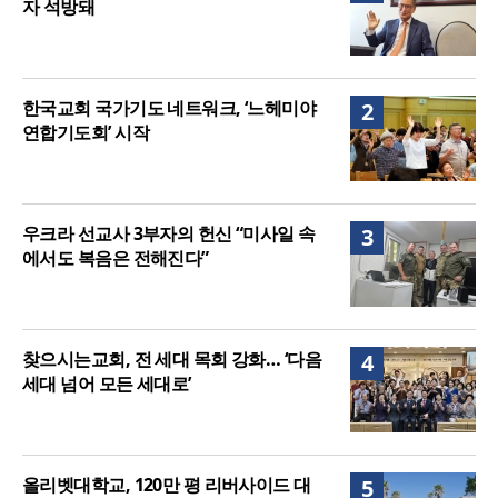
자 석방돼
한국교회 국가기도 네트워크, ‘느헤미야
2
연합기도회’ 시작
우크라 선교사 3부자의 헌신 “미사일 속
3
에서도 복음은 전해진다”
찾으시는교회, 전 세대 목회 강화… ‘다음
4
세대 넘어 모든 세대로’
올리벳대학교, 120만 평 리버사이드 대
5