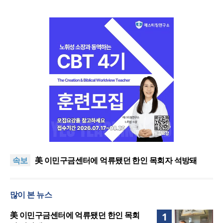
인도 마하라슈트라주 개종 금지법 시행… 기독교계
강력 반발
올리벳대학교, 120만 평 리버사이드 대학 캠퍼스 영
속보
구 사용 승인… 장기 개발 기반 확보
美 이민구금센터에 억류됐던 한인 목회자 석방돼
우크라 선교사 3부자의 헌신 “미사일 속에서도 복음
은 전해진다”
“미래 선교, 분쟁·빈곤 지역 출신이 주도”
많이 본 뉴스
인도 마하라슈트라주 개종 금지법 시행… 기독교계
강력 반발
올리벳대학교, 120만 평 리버사이드 대학 캠퍼스 영
美 이민구금센터에 억류됐던 한인 목회
1
구 사용 승인… 장기 개발 기반 확보