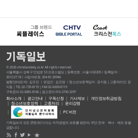
그룹 브랜드
© 2026 christiandaily.co.kr All rights reserved.
서울특별시 성북구 안암로 53 크로스빌딩 | 등록번호 : 서울 아02205ㅣ등록일자 :
2012.07.18ㅣ사업자번호: 204-81-20946
발행인(대표자) : 김규진 ㅣ 편집인 : 김진영 ㅣ청소년보호책임자 : 장지동 | 고충처리인: 장
지동 | TEL 02-739-8119 | FAX 02-6008-8119
구독문의 02-6085-8166 | 광고문의 010-2700-3297
회사소개
광고안내
구독신청
기사제보
개인정보취급방침
청소년보호정책
고충처리
윤리강령
PC 버전
기독일보의 모든 콘텐츠(기사) 는 저작권법의 보호를 받은바, 무단 전재ㆍ복사ㆍ배포 등을
금합니다.