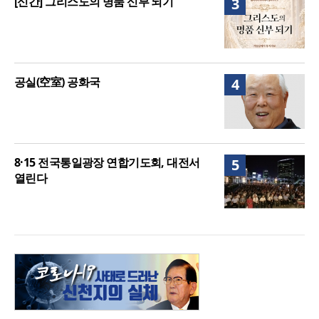
[신간] 그리스도의 명품 신부 되기
3
공실(空室) 공화국
4
8·15 전국통일광장 연합기도회, 대전서
5
열린다