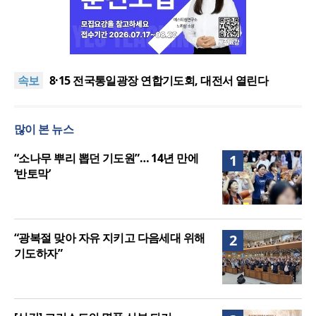
한동대 RISE사업단, 포항 죽도시장 담은 로컬 매거진
‘포항집’ 발간
“광복절 맞아 자유 지키고 다음세대 위해 기도하자”
속보
8·15 전국통일광장 연합기도회, 대전서 열린다
공실(空室) 공화국
세기총 “자유를 지키며 하나 된 희망의 미래를 향하
많이 본 뉴스
여”
한동대 RISE사업단, 포항 죽도시장 담은 로컬 매거진
‘포항집’ 발간
“광복절 맞아 자유 지키고 다음세대 위해 기도하자”
“소나무 뿌리 뽑던 기도원”… 14년 만에
1
‘반토막’
“광복절 맞아 자유 지키고 다음세대 위해
2
기도하자”