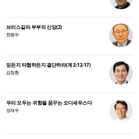
브리스길라 부부의 신앙(2)
한평우
믿든지 타협하든지 결단하라(계 2:12-17)
김창환
우리 모두는 귀향을 꿈꾸는 오디세우스다
정재우