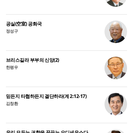
공실(空室) 공화국
정성구
브리스길라 부부의 신앙(2)
한평우
믿든지 타협하든지 결단하라(계 2:12-17)
김창환
우리 모두는 귀향을 꿈꾸는 오디세우스다