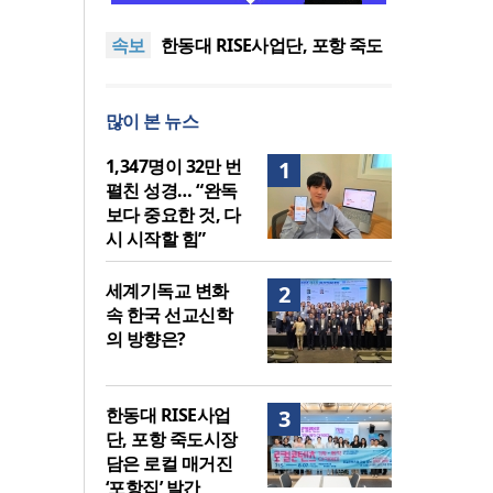
도’로 나라·한국교회·다음세대
세기총 “자유를 지키며 하나 된
속보
위해 합심
희망의 미래를 향하여”
한동대 RISE사업단, 포항 죽도
시장 담은 로컬 매거진 ‘포항집’
한남대·KAIST, 세계적 광자·전
발간
자기학 국제학술대회 ‘PIERS’
세계기독교 변화 속 한국 선교
많이 본 뉴스
대전 유치
신학의 방향은?
느헤미야 연합기도회, ‘왕의 기
도’로 나라·한국교회·다음세대
세기총 “자유를 지키며 하나 된
1,347명이 32만 번
1
위해 합심
희망의 미래를 향하여”
펼친 성경… “완독
보다 중요한 것, 다
시 시작할 힘”
세계기독교 변화
2
속 한국 선교신학
의 방향은?
한동대 RISE사업
3
단, 포항 죽도시장
담은 로컬 매거진
‘포항집’ 발간