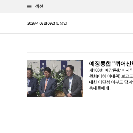
섹션
2026년 08월 09일 일요일
예장통합 "퀴어신
제103회 예장통합 마지
원회(이하 이대위) 보고도
대한 이단성 여부도 담겨
총대들에게..