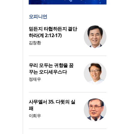
오피니언
믿든지 타협하든지 결단
하라(계 2:12-17)
김창환
우리 모두는 귀향을 꿈
꾸는 오디세우스다
정재우
사무엘서 35. 다윗의 실
패
이희우