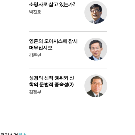
소명자로 살고 있는가?
박진호
영혼의 오아시스에 잠시
머무십시오
강준민
성경의 신적 권위와 신
학의 문법적 종속성(2)
김정부