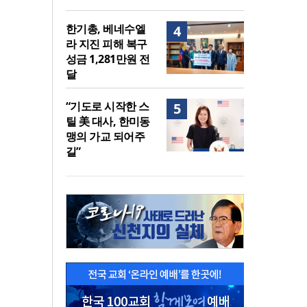
한기총, 베네수엘
4
라 지진 피해 복구
성금 1,281만원 전
달
“기도로 시작한 스
5
틸 美 대사, 한미동
맹의 가교 되어주
길”