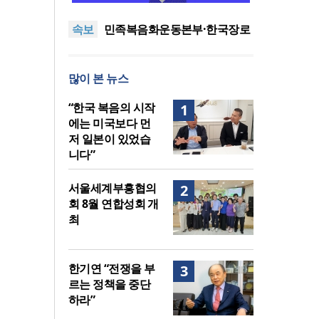
중단하라”
서울세계부흥협의회 8월 연합
속보
성회 개최
민족복음화운동본부·한국장로
회총연합회, 2027 대성회 위해
“한국 복음의 시작에는 미국보
협력
다 먼저 일본이 있었습니다”
“기도로 시작한 스틸 美 대사,
많이 본 뉴스
한미동맹의 가교 되어주길”
“한국 복음의 시작
1
에는 미국보다 먼
저 일본이 있었습
니다”
서울세계부흥협의
2
회 8월 연합성회 개
최
한기연 “전쟁을 부
3
르는 정책을 중단
하라”