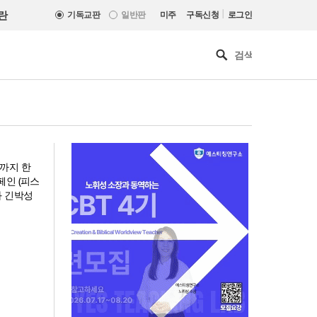
|
란
기독교판
일반판
미주
구독신청
로그인
까지 한
페인 (피스
과 긴박성
“한국 복음의 시작에는 미국보
다 먼저 일본이 있었습니다”
“기도로 시작한 스틸 美 대사,
한미동맹의 가교 되어주길”
한기연 “전쟁을 부르는 정책을