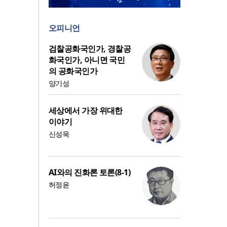
오피니언
검찰공화국인가, 경찰공
화국인가, 아니면 국민
의 공화국인가
양기성
세상에서 가장 위대한
이야기
신성욱
AI와의 진화론 토론(8-1)
허정윤