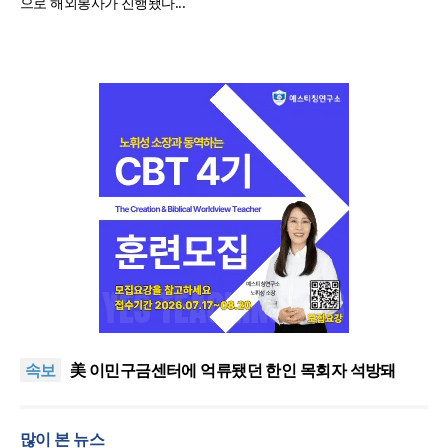
으로 해외봉사가 진행됐다...
인도 마하라슈트라주 개종 금지법 시행… 기독교계
강력 반발
올리벳대학교, 120만 평 리버사이드 대학 캠퍼스 영
속보
구 사용 승인… 장기 개발 기반 확보
美 이민구금센터에 억류됐던 한인 목회자 석방돼
우크라 선교사 3부자의 헌신 “미사일 속에서도 복음
은 전해진다”
“미래 선교, 분쟁·빈곤 지역 출신이 주도”
많이 본 뉴스
인도 마하라슈트라주 개종 금지법 시행… 기독교계