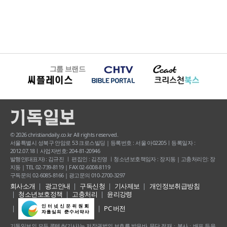
그룹 브랜드
© 2026 christiandaily.co.kr All rights reserved.
서울특별시 성북구 안암로 53 크로스빌딩 | 등록번호 : 서울 아02205ㅣ등록일자 :
2012.07.18ㅣ사업자번호: 204-81-20946
발행인(대표자) : 김규진 ㅣ 편집인 : 김진영 ㅣ청소년보호책임자 : 장지동 | 고충처리인: 장
지동 | TEL 02-739-8119 | FAX 02-6008-8119
구독문의 02-6085-8166 | 광고문의 010-2700-3297
회사소개
광고안내
구독신청
기사제보
개인정보취급방침
청소년보호정책
고충처리
윤리강령
PC 버전
기독일보의 모든 콘텐츠(기사) 는 저작권법의 보호를 받은바, 무단 전재ㆍ복사ㆍ배포 등을