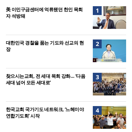
강력 반발
올리벳대학교, 120만 평 리버사이드 대학 캠퍼스 영
美 이민구금센터에 억류됐던 한인 목회
1
구 사용 승인… 장기 개발 기반 확보
자 석방돼
대한민국 경찰을 품는 기도와 선교의 현
2
장
찾으시는교회, 전 세대 목회 강화… ‘다음
3
세대 넘어 모든 세대로’
한국교회 국가기도 네트워크, ‘느헤미야
4
연합기도회’ 시작