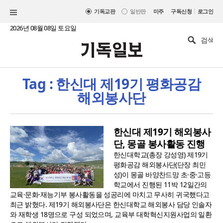
|
기독교판
일반판
미주
구독신청
로그인
2026년 08월 08일 토요일
Tag : 한신대 제19기 평화공감
해외봉사단
한신대 제19기 해외봉사
단, 몽골 봉사활동 진행
한신대학교(총장 강성영) 제19기
평화공감 해외봉사단(단장 최민
성)이 몽골 바양찬드망 초·중·고등
학교에서 진행된 11박 12일간의
교육·문화·재능기부 봉사활동을 성공리에 마치고 무사히 귀국했다고
최근 밝혔다. 제19기 해외봉사단은 한신대학교 해외봉사 담당 인솔자
와 재학생 18명으로 구성 되었으며, 교육부 대학혁신지원사업의 일환