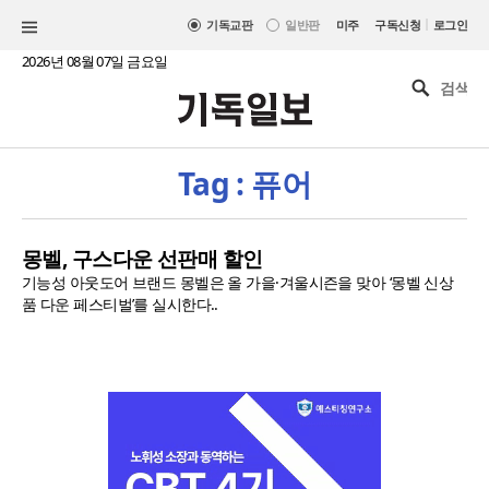
|
기독교판
일반판
미주
구독신청
로그인
2026년 08월 07일 금요일
Tag : 퓨어
몽벨, 구스다운 선판매 할인
기능성 아웃도어 브랜드 몽벨은 올 가을·겨울시즌을 맞아 ‘몽벨 신상
품 다운 페스티벌’를 실시한다..