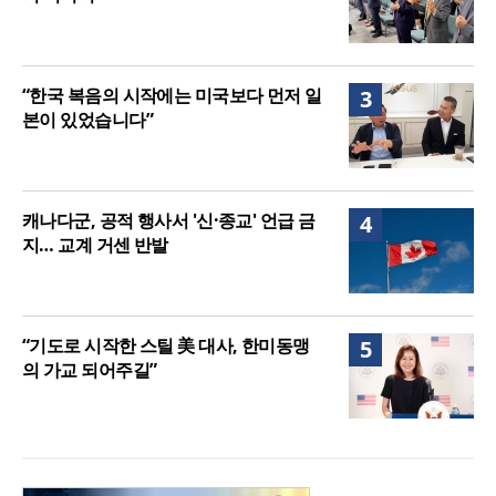
“한국 복음의 시작에는 미국보다 먼저 일
3
본이 있었습니다”
캐나다군, 공적 행사서 '신·종교' 언급 금
4
지… 교계 거센 반발
“기도로 시작한 스틸 美 대사, 한미동맹
5
의 가교 되어주길”