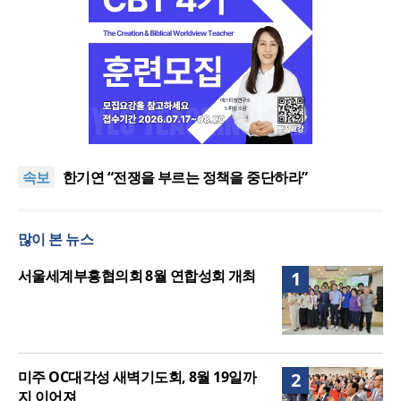
“한국 복음의 시작에는 미국보다 먼저 일본이 있었습
니다”
“기도로 시작한 스틸 美 대사, 한미동맹의 가교 되어
속보
주길”
한기연 “전쟁을 부르는 정책을 중단하라”
서울세계부흥협의회 8월 연합성회 개최
민족복음화운동본부·한국장로회총연합회, 2027 대
많이 본 뉴스
성회 위해 협력
“한국 복음의 시작에는 미국보다 먼저 일본이 있었습
니다”
“기도로 시작한 스틸 美 대사, 한미동맹의 가교 되어
서울세계부흥협의회 8월 연합성회 개최
1
주길”
미주 OC대각성 새벽기도회, 8월 19일까
2
지 이어져