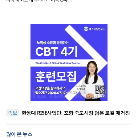
느헤미야 연합기도회, ‘왕의 기도’로 나라·한국교회·다
음세대 위해 합심
세기총 “자유를 지키며 하나 된 희망의 미래를 향하
속보
여”
한동대 RISE사업단, 포항 죽도시장 담은 로컬 매거진
‘포항집’ 발간
한남대·KAIST, 세계적 광자·전자기학 국제학술대회
‘PIERS’ 대전 유치
세계기독교 변화 속 한국 선교신학의 방향은?
많이 본 뉴스
느헤미야 연합기도회, ‘왕의 기도’로 나라·한국교회·다