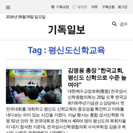
|
기독교판
일반판
미주
구독신청
로그인
2026년 08월 09일 일요일
Tag : 평신도신학교육
김명용 총장 "한국교회,
평신도 신학으로 수준 높
여야"
대한예수교장로회(통합) 전국성서
신학원협의회는 20일 오후 한국교
회100주년기념관 소강당에서 첫
전국대회를 개최하고 평신도 신학교육의 중요성을 확인하고 미래를
내다보는 의미 있는 시간을 가졌다. 이날 행사는 통합 성서신학원 개
원 92년 만의 첫 전국대회로 전국에서 400여 명의 평신도와 목회자들
이 대거 참석한 가운데, 전국성서신학원협의회 수석부회장 김용규 목
사의 사회로 개회예배가 시작됐다. '..