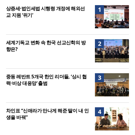
음세대 위해 합심
세기총 “자유를 지키며 하나 된 희망의 미래를 향하
상증세·법인세법 시행령 개정에 해외선
1
여”
교 지원 ‘위기’
세계기독교 변화 속 한국 선교신학의 방
2
향은?
중동 레반트 5개국 한인 리더들, ‘상시 협
3
력·비상 대응망’ 출범
차인표 “신애라가 만나게 해준 딸이 내 인
4
생을 바꿔”