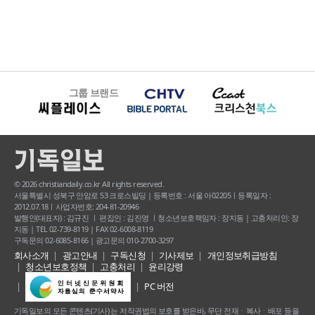
그룹 브랜드
© 2026 christiandaily.co.kr All rights reserved.
서울특별시 성북구 안암로 53 크로스빌딩 | 등록번호 : 서울 아02205ㅣ등록일자 :
2012.07.18ㅣ사업자번호: 204-81-20946
발행인(대표자) : 김규진 ㅣ 편집인 : 김진영 ㅣ청소년보호책임자 : 장지동 | 고충처리인: 장
지동 | TEL 02-739-8119 | FAX 02-6008-8119
구독문의 02-6085-8166 | 광고문의 010-2700-3297
회사소개
광고안내
구독신청
기사제보
개인정보취급방침
청소년보호정책
고충처리
윤리강령
PC 버전
기독일보의 모든 콘텐츠(기사) 는 저작권법의 보호를 받은바, 무단 전재ㆍ복사ㆍ배포 등을