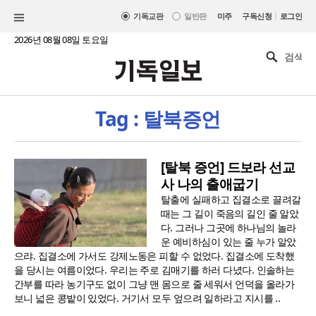
|
기독교판
일반판
미주
구독신청
로그인
2026년 08월 08일 토요일
Tag : 탈북증언
[탈북 증언] 드보라 선교
사 나의 출애굽기
탈출에 실패하고 집결소로 끌려갈
때는 그 길이 죽음의 길인 줄 알았
다. 그러나 그곳에 하나님의 놀라
운 예비하심이 있는 줄 누가 알았
으랴. 집결소에 가서도 강제노동은 피할 수 없었다. 집결소에 도착했
을 당시는 여름이었다. 우리는 주로 김매기를 하러 다녔다. 인솔하는
간부를 따라 농기구도 없이 그냥 맨 몸으로 줄 세워서 언덕을 올라가
보니 넓은 콩밭이 있었다. 거기서 모두 엎으려 일하라고 지시를 ..