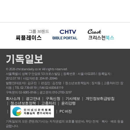
그룹 브랜드
© 2026 christiandaily.co.kr All rights reserved.
서울특별시 성북구 안암로 53 크로스빌딩 | 등록번호 : 서울 아02205ㅣ등록일자 :
2012.07.18ㅣ사업자번호: 204-81-20946
발행인(대표자) : 김규진 ㅣ 편집인 : 김진영 ㅣ청소년보호책임자 : 장지동 | 고충처리인: 장
지동 | TEL 02-739-8119 | FAX 02-6008-8119
구독문의 02-6085-8166 | 광고문의 010-2700-3297
회사소개
광고안내
구독신청
기사제보
개인정보취급방침
청소년보호정책
고충처리
윤리강령
PC 버전
기독일보의 모든 콘텐츠(기사) 는 저작권법의 보호를 받은바, 무단 전재ㆍ복사ㆍ배포 등을
금합니다.