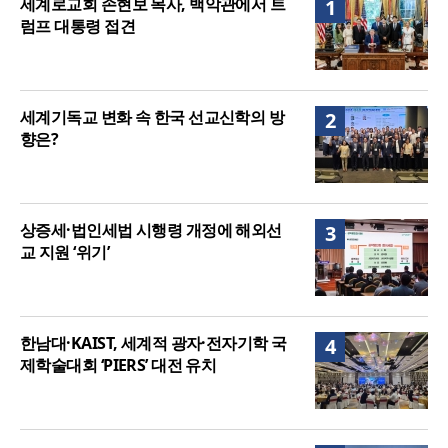
세계로교회 손현보 목사, 백악관에서 트
1
여”
럼프 대통령 접견
세계기독교 변화 속 한국 선교신학의 방
2
향은?
상증세·법인세법 시행령 개정에 해외선
3
교 지원 ‘위기’
한남대·KAIST, 세계적 광자·전자기학 국
4
제학술대회 ‘PIERS’ 대전 유치