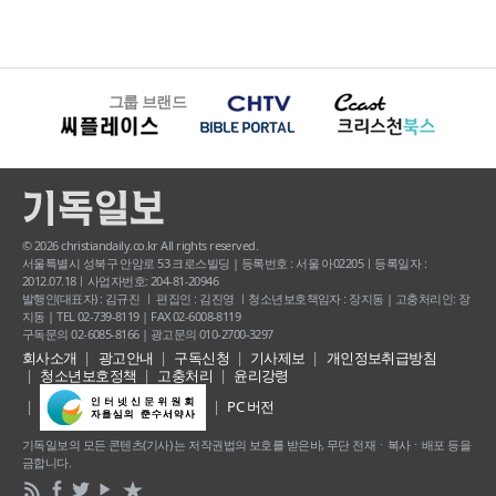
그룹 브랜드
© 2026 christiandaily.co.kr All rights reserved.
서울특별시 성북구 안암로 53 크로스빌딩 | 등록번호 : 서울 아02205ㅣ등록일자 :
2012.07.18ㅣ사업자번호: 204-81-20946
발행인(대표자) : 김규진 ㅣ 편집인 : 김진영 ㅣ청소년보호책임자 : 장지동 | 고충처리인: 장
지동 | TEL 02-739-8119 | FAX 02-6008-8119
구독문의 02-6085-8166 | 광고문의 010-2700-3297
회사소개
광고안내
구독신청
기사제보
개인정보취급방침
청소년보호정책
고충처리
윤리강령
PC 버전
기독일보의 모든 콘텐츠(기사) 는 저작권법의 보호를 받은바, 무단 전재ㆍ복사ㆍ배포 등을
금합니다.