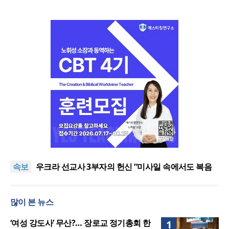
[최원호 목사의 영혼의 양식 63] 말씀은 같은데 왜 열
매는 다를까?
美 이민구금센터에 억류됐던 한인 목회자 석방돼
속보
우크라 선교사 3부자의 헌신 “미사일 속에서도 복음
은 전해진다”
“미래 선교, 분쟁·빈곤 지역 출신이 주도”
인도 마하라슈트라주 개종 금지법 시행… 기독교계
많이 본 뉴스
강력 반발
[최원호 목사의 영혼의 양식 63] 말씀은 같은데 왜 열
매는 다를까?
美 이민구금센터에 억류됐던 한인 목회자 석방돼
‘여성 강도사’ 무산?… 장로교 정기총회 한
1