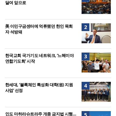
달여 앞으로
美 이민구금센터에 억류됐던 한인 목회
2
자 석방돼
한국교회 국가기도 네트워크, ‘느헤미야
3
연합기도회’ 시작
한세대, ‘블록체인 특성화 대학(원) 지원
4
사업’ 선정
인도 마하라슈트라주 개종 금지법 시행…
5