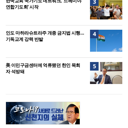
한국교회 국가기도 네트워크, ‘느헤미야
3
연합기도회’ 시작
인도 마하라슈트라주 개종 금지법 시행…
4
기독교계 강력 반발
美 이민구금센터에 억류됐던 한인 목회
5
자 석방돼