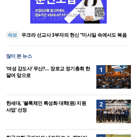
[최원호 목사의 영혼의 양식 63] 말씀은 같은데 왜 열
매는 다를까?
美 이민구금센터에 억류됐던 한인 목회자 석방돼
속보
우크라 선교사 3부자의 헌신 “미사일 속에서도 복음
은 전해진다”
“미래 선교, 분쟁·빈곤 지역 출신이 주도”
인도 마하라슈트라주 개종 금지법 시행… 기독교계
많이 본 뉴스
강력 반발
[최원호 목사의 영혼의 양식 63] 말씀은 같은데 왜 열
매는 다를까?
美 이민구금센터에 억류됐던 한인 목회자 석방돼
‘여성 강도사’ 무산?… 장로교 정기총회 한
1
달여 앞으로
한세대, ‘블록체인 특성화 대학(원) 지원
2
사업’ 선정