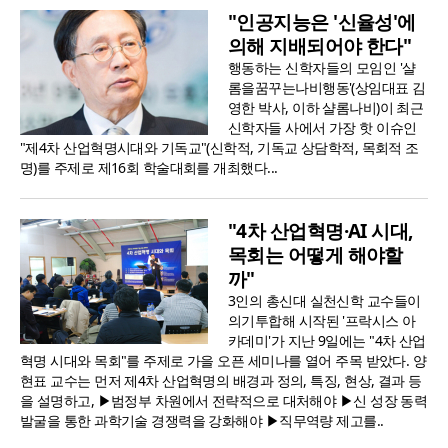
"인공지능은 '신율성'에
의해 지배되어야 한다"
행동하는 신학자들의 모임인 '샬
롬을꿈꾸는나비행동'(상임대표 김
영한 박사, 이하 샬롬나비)이 최근
신학자들 사에서 가장 핫 이슈인
"제4차 산업혁명시대와 기독교"(신학적, 기독교 상담학적, 목회적 조
명)를 주제로 제16회 학술대회를 개최했다...
"4차 산업혁명·AI 시대,
목회는 어떻게 해야할
까"
3인의 총신대 실천신학 교수들이
의기투합해 시작된 '프락시스 아
카데미'가 지난 9일에는 "4차 산업
혁명 시대와 목회"를 주제로 가을 오픈 세미나를 열어 주목 받았다. 양
현표 교수는 먼저 제4차 산업혁명의 배경과 정의, 특징, 현상, 결과 등
을 설명하고, ▶범정부 차원에서 전략적으로 대처해야 ▶신 성장 동력
발굴을 통한 과학기술 경쟁력을 강화해야 ▶직무역량 제고를..