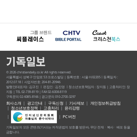
그룹 브랜드
© 2026 christiandaily.co.kr All rights reserved.
서울특별시 성북구 안암로 53 크로스빌딩 | 등록번호 : 서울 아02205ㅣ등록일자 :
2012.07.18ㅣ사업자번호: 204-81-20946
발행인(대표자) : 김규진 ㅣ 편집인 : 김진영 ㅣ청소년보호책임자 : 장지동 | 고충처리인: 장
지동 | TEL 02-739-8119 | FAX 02-6008-8119
구독문의 02-6085-8166 | 광고문의 010-2700-3297
회사소개
광고안내
구독신청
기사제보
개인정보취급방침
청소년보호정책
고충처리
윤리강령
PC 버전
기독일보의 모든 콘텐츠(기사) 는 저작권법의 보호를 받은바, 무단 전재ㆍ복사ㆍ배포 등을
금합니다.