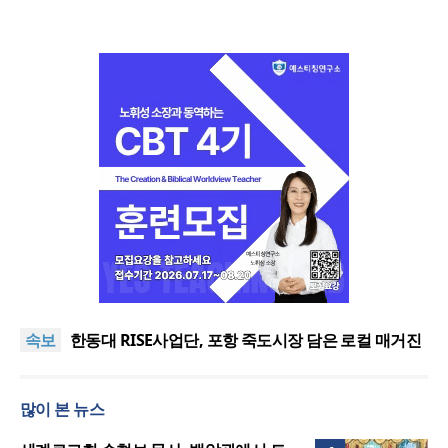
느헤미야 연합기도회, ‘왕의 기도’로 나라·한국교회·다
음세대 위해 합심
세기총 “자유를 지키며 하나 된 희망의 미래를 향하
속보
여”
한동대 RISE사업단, 포항 죽도시장 담은 로컬 매거진
‘포항집’ 발간
한남대·KAIST, 세계적 광자·전자기학 국제학술대회
‘PIERS’ 대전 유치
세계기독교 변화 속 한국 선교신학의 방향은?
많이 본 뉴스
느헤미야 연합기도회, ‘왕의 기도’로 나라·한국교회·다
음세대 위해 합심
세기총 “자유를 지키며 하나 된 희망의 미래를 향하