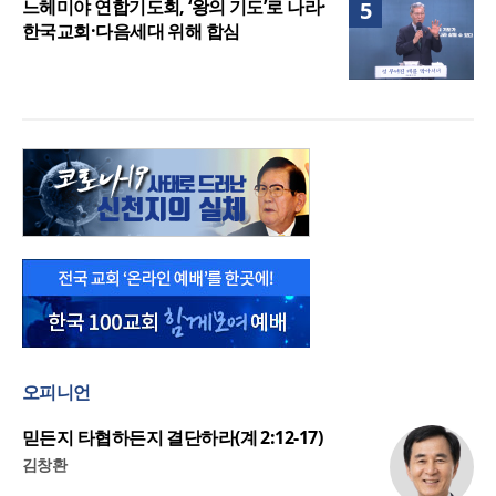
느헤미야 연합기도회, ‘왕의 기도’로 나라·
5
한국교회·다음세대 위해 합심
오피니언
믿든지 타협하든지 결단하라(계 2:12-17)
김창환