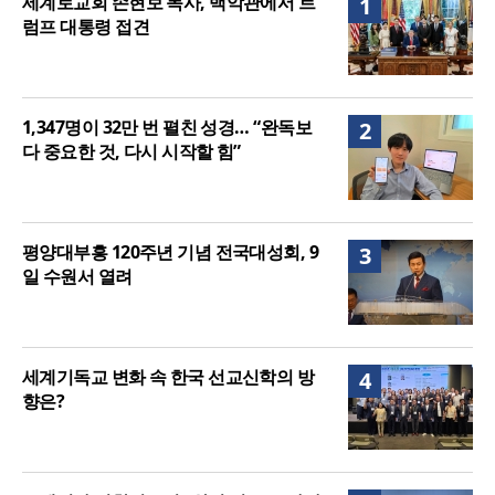
세계로교회 손현보 목사, 백악관에서 트
1
여”
럼프 대통령 접견
1,347명이 32만 번 펼친 성경… “완독보
2
다 중요한 것, 다시 시작할 힘”
평양대부흥 120주년 기념 전국대성회, 9
3
일 수원서 열려
세계기독교 변화 속 한국 선교신학의 방
4
향은?