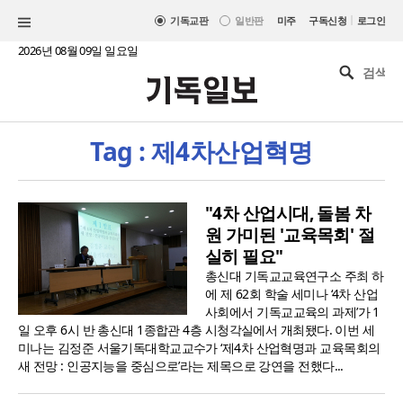
|
기독교판
일반판
미주
구독신청
로그인
2026년 08월 09일 일요일
Tag : 제4차산업혁명
"4차 산업시대, 돌봄 차
원 가미된 '교육목회' 절
실히 필요"
총신대 기독교교육연구소 주최 하
에 제 62회 학술 세미나 ‘4차 산업
사회에서 기독교교육의 과제’가 1
일 오후 6시 반 총신대 1종합관 4층 시청각실에서 개최됐다. 이번 세
미나는 김정준 서울기독대학교교수가 ‘제4차 산업혁명과 교육목회의
새 전망 : 인공지능을 중심으로’라는 제목으로 강연을 전했다...