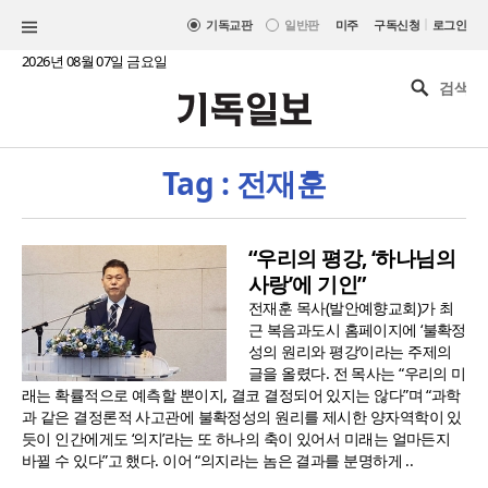
|
기독교판
일반판
미주
구독신청
로그인
2026년 08월 07일 금요일
Tag : 전재훈
“우리의 평강, ‘하나님의
사랑’에 기인”
전재훈 목사(발안예향교회)가 최
근 복음과도시 홈페이지에 ‘불확정
성의 원리와 평강’이라는 주제의
글을 올렸다. 전 목사는 “우리의 미
래는 확률적으로 예측할 뿐이지, 결코 결정되어 있지는 않다”며 “과학
과 같은 결정론적 사고관에 불확정성의 원리를 제시한 양자역학이 있
듯이 인간에게도 ‘의지’라는 또 하나의 축이 있어서 미래는 얼마든지
바뀔 수 있다”고 했다. 이어 “의지라는 놈은 결과를 분명하게 ..