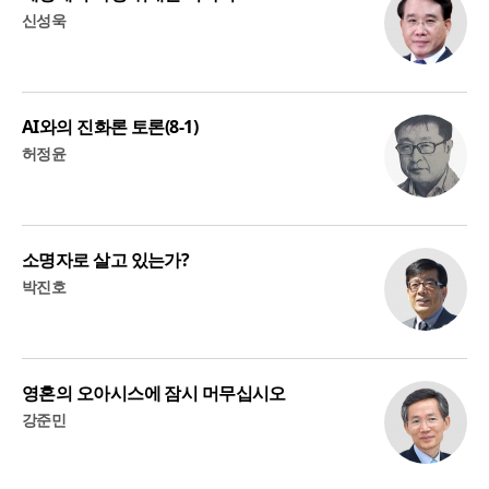
신성욱
AI와의 진화론 토론(8-1)
허정윤
소명자로 살고 있는가?
박진호
영혼의 오아시스에 잠시 머무십시오
강준민