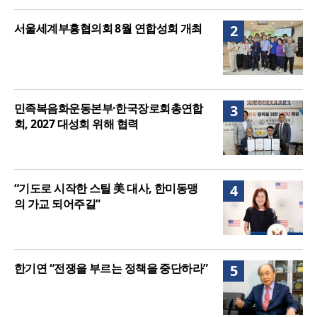
서울세계부흥협의회 8월 연합성회 개최
2
민족복음화운동본부·한국장로회총연합
3
회, 2027 대성회 위해 협력
“기도로 시작한 스틸 美 대사, 한미동맹
4
의 가교 되어주길”
한기연 “전쟁을 부르는 정책을 중단하라”
5