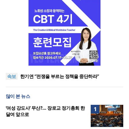
“한국 복음의 시작에는 미국보다 먼저 일본이 있었습
니다”
“기도로 시작한 스틸 美 대사, 한미동맹의 가교 되어
속보
주길”
한기연 “전쟁을 부르는 정책을 중단하라”
서울세계부흥협의회 8월 연합성회 개최
민족복음화운동본부·한국장로회총연합회, 2027 대
많이 본 뉴스
성회 위해 협력
“한국 복음의 시작에는 미국보다 먼저 일본이 있었습
니다”
“기도로 시작한 스틸 美 대사, 한미동맹의 가교 되어
‘여성 강도사’ 무산?… 장로교 정기총회 한
1
주길”
달여 앞으로