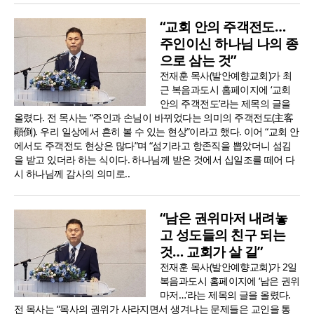
“교회 안의 주객전도…
주인이신 하나님 나의 종
으로 삼는 것”
전재훈 목사(발안예향교회)가 최
근 복음과도시 홈페이지에 ‘교회
안의 주객전도’라는 제목의 글을
올렸다. 전 목사는 “주인과 손님이 바뀌었다는 의미의 주객전도(主客
顚倒). 우리 일상에서 흔히 볼 수 있는 현상”이라고 했다. 이어 “교회 안
에서도 주객전도 현상은 많다”며 “섬기라고 항존직을 뽑았더니 섬김
을 받고 있더라 하는 식이다. 하나님께 받은 것에서 십일조를 떼어 다
시 하나님께 감사의 의미로..
“남은 권위마저 내려놓
고 성도들의 친구 되는
것… 교회가 살 길”
전재훈 목사(발안예향교회)가 2일
복음과도시 홈페이지에 ‘남은 권위
마저…’라는 제목의 글을 올렸다.
전 목사는 “목사의 권위가 사라지면서 생겨나는 문제들은 교인을 통