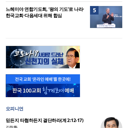
느헤미야 연합기도회, ‘왕의 기도’로 나라·
5
한국교회·다음세대 위해 합심
오피니언
믿든지 타협하든지 결단하라(계 2:12-17)
김창환