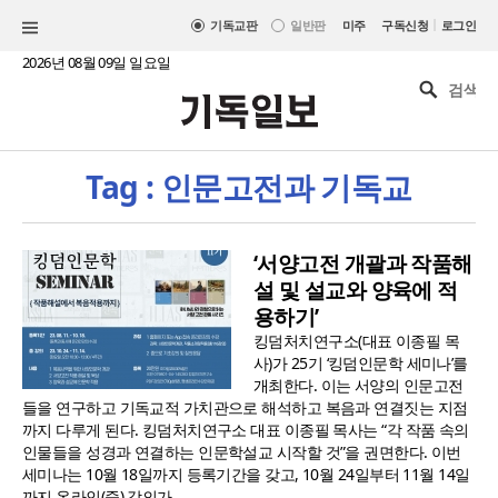
|
기독교판
일반판
미주
구독신청
로그인
2026년 08월 09일 일요일
Tag : 인문고전과 기독교
‘서양고전 개괄과 작품해
설 및 설교와 양육에 적
용하기’
킹덤처치연구소(대표 이종필 목
사)가 25기 ‘킹덤인문학 세미나’를
개최한다. 이는 서양의 인문고전
들을 연구하고 기독교적 가치관으로 해석하고 복음과 연결짓는 지점
까지 다루게 된다. 킹덤처치연구소 대표 이종필 목사는 “각 작품 속의
인물들을 성경과 연결하는 인문학설교 시작할 것”을 권면한다. 이번
세미나는 10월 18일까지 등록기간을 갖고, 10월 24일부터 11월 14일
까지 온라인(줌) 강의가..