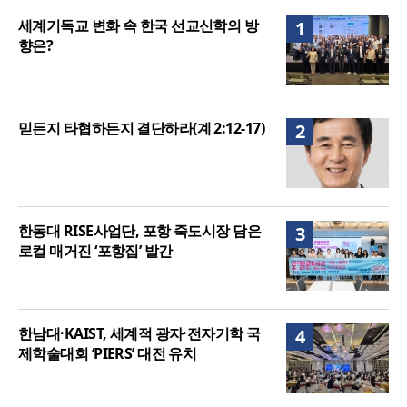
음세대 위해 합심
세기총 “자유를 지키며 하나 된 희망의 미래를 향하
세계기독교 변화 속 한국 선교신학의 방
1
여”
향은?
믿든지 타협하든지 결단하라(계 2:12-17)
2
한동대 RISE사업단, 포항 죽도시장 담은
3
로컬 매거진 ‘포항집’ 발간
한남대·KAIST, 세계적 광자·전자기학 국
4
제학술대회 ‘PIERS’ 대전 유치