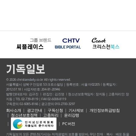
그룹 브랜드
© 2026 christiandaily.co.kr All rights reserved.
서울특별시 성북구 안암로 53 크로스빌딩 | 등록번호 : 서울 아02205ㅣ등록일자 :
2012.07.18ㅣ사업자번호: 204-81-20946
발행인(대표자) : 김규진 ㅣ 편집인 : 김진영 ㅣ청소년보호책임자 : 장지동 | 고충처리인: 장
지동 | TEL 02-739-8119 | FAX 02-6008-8119
구독문의 02-6085-8166 | 광고문의 010-2700-3297
회사소개
광고안내
구독신청
기사제보
개인정보취급방침
청소년보호정책
고충처리
윤리강령
PC 버전
기독일보의 모든 콘텐츠(기사) 는 저작권법의 보호를 받은바, 무단 전재ㆍ복사ㆍ배포 등을