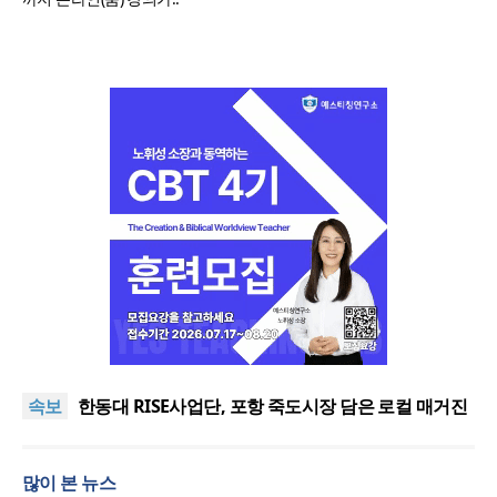
느헤미야 연합기도회, ‘왕의 기도’로 나라·한국교회·다
음세대 위해 합심
세기총 “자유를 지키며 하나 된 희망의 미래를 향하
속보
여”
한동대 RISE사업단, 포항 죽도시장 담은 로컬 매거진
‘포항집’ 발간
한남대·KAIST, 세계적 광자·전자기학 국제학술대회
‘PIERS’ 대전 유치
세계기독교 변화 속 한국 선교신학의 방향은?
많이 본 뉴스
느헤미야 연합기도회, ‘왕의 기도’로 나라·한국교회·다