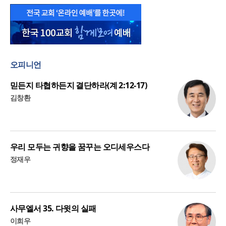
오피니언
믿든지 타협하든지 결단하라(계 2:12-17)
김창환
우리 모두는 귀향을 꿈꾸는 오디세우스다
정재우
사무엘서 35. 다윗의 실패
이희우