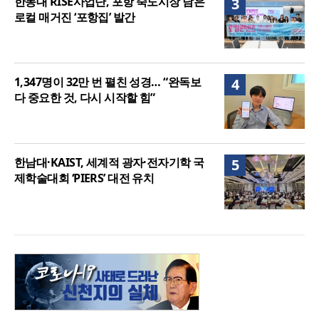
한동대 RISE사업단, 포항 죽도시장 담은
3
로컬 매거진 ‘포항집’ 발간
1,347명이 32만 번 펼친 성경… “완독보
4
다 중요한 것, 다시 시작할 힘”
한남대·KAIST, 세계적 광자·전자기학 국
5
제학술대회 ‘PIERS’ 대전 유치