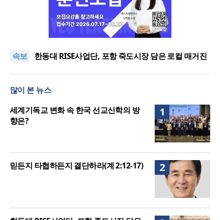
느헤미야 연합기도회, ‘왕의 기도’로 나라·한국교회·다
음세대 위해 합심
세기총 “자유를 지키며 하나 된 희망의 미래를 향하
속보
여”
한동대 RISE사업단, 포항 죽도시장 담은 로컬 매거진
‘포항집’ 발간
한남대·KAIST, 세계적 광자·전자기학 국제학술대회
‘PIERS’ 대전 유치
세계기독교 변화 속 한국 선교신학의 방향은?
많이 본 뉴스
느헤미야 연합기도회, ‘왕의 기도’로 나라·한국교회·다
음세대 위해 합심
세기총 “자유를 지키며 하나 된 희망의 미래를 향하
세계기독교 변화 속 한국 선교신학의 방
1
여”
향은?
믿든지 타협하든지 결단하라(계 2:12-17)
2