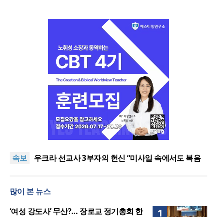
[최원호 목사의 영혼의 양식 63] 말씀은 같은데 왜 열
매는 다를까?
美 이민구금센터에 억류됐던 한인 목회자 석방돼
속보
우크라 선교사 3부자의 헌신 “미사일 속에서도 복음
은 전해진다”
“미래 선교, 분쟁·빈곤 지역 출신이 주도”
인도 마하라슈트라주 개종 금지법 시행… 기독교계
많이 본 뉴스
강력 반발
[최원호 목사의 영혼의 양식 63] 말씀은 같은데 왜 열
매는 다를까?
美 이민구금센터에 억류됐던 한인 목회자 석방돼
‘여성 강도사’ 무산?… 장로교 정기총회 한
1