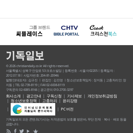
그룹 브랜드
© 2026 christiandaily.co.kr All rights reserved.
서울특별시 성북구 안암로 53 크로스빌딩 | 등록번호 : 서울 아02205ㅣ등록일자 :
2012.07.18ㅣ사업자번호: 204-81-20946
발행인(대표자) : 김규진 ㅣ 편집인 : 김진영 ㅣ청소년보호책임자 : 장지동 | 고충처리인: 장
지동 | TEL 02-739-8119 | FAX 02-6008-8119
구독문의 02-6085-8166 | 광고문의 010-2700-3297
회사소개
광고안내
구독신청
기사제보
개인정보취급방침
청소년보호정책
고충처리
윤리강령
PC 버전
기독일보의 모든 콘텐츠(기사) 는 저작권법의 보호를 받은바, 무단 전재ㆍ복사ㆍ배포 등을
금합니다.