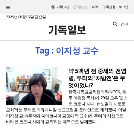
|
기독교판
일반판
미주
구독신청
로그인
2026년 08월 07일 금요일
Tag : 이지성 교수
약 5백년 전 중세의 전염
병, 루터의 ‘처방전’은 무
엇이었나?
한국기독교교회협의회(NCCK, 총
무 이홍정 목사)가 29일 오후 ‘포스
트 코로나 시대, 뉴노멀과 새로운
교회’라는 주제로 에큐메니칼 선교포럼을 온라인으로 개최했다. 이날
이지성 교수(루터대 디아코니아 교양대학 교수)가 ‘루터의 시선으로
바라본 코로나 시대의 교회’라는 제목으로 발제했다...