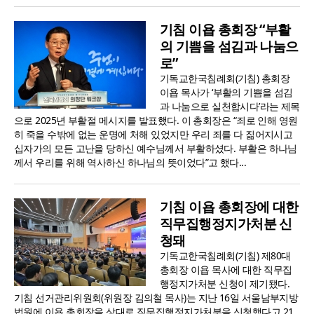
기침 이욥 총회장 “부활
의 기쁨을 섬김과 나눔으
로”
기독교한국침례회(기침) 총회장
이욥 목사가 ‘부활의 기쁨을 섬김
과 나눔으로 실천합시다’라는 제목
으로 2025년 부활절 메시지를 발표했다. 이 총회장은 “죄로 인해 영원
히 죽을 수밖에 없는 운명에 처해 있었지만 우리 죄를 다 짊어지시고
십자가의 모든 고난을 당하신 예수님께서 부활하셨다. 부활은 하나님
께서 우리를 위해 역사하신 하나님의 뜻이었다”고 했다...
기침 이욥 총회장에 대한
직무집행정지가처분 신
청돼
기독교한국침례회(기침) 제80대
총회장 이욥 목사에 대한 직무집
행정지가처분 신청이 제기됐다.
기침 선거관리위원회(위원장 김의철 목사)는 지난 16일 서울남부지방
법원에 이욥 총회장을 상대로 직무집행정지가처분을 신청했다고 21