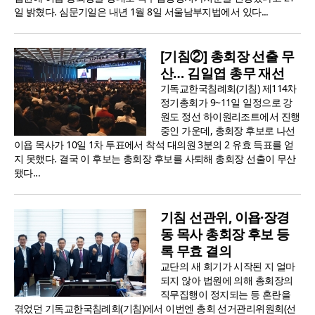
일 밝혔다. 심문기일은 내년 1월 8일 서울남부지법에서 있다...
[기침②] 총회장 선출 무
산… 김일엽 총무 재선
기독교한국침례회(기침) 제114차
정기총회가 9~11일 일정으로 강
원도 정선 하이원리조트에서 진행
중인 가운데, 총회장 후보로 나선
이욥 목사가 10일 1차 투표에서 착석 대의원 3분의 2 유효 득표를 얻
지 못했다. 결국 이 후보는 총회장 후보를 사퇴해 총회장 선출이 무산
됐다...
기침 선관위, 이욥·장경
동 목사 총회장 후보 등
록 무효 결의
교단의 새 회기가 시작된 지 얼마
되지 않아 법원에 의해 총회장의
직무집행이 정지되는 등 혼란을
겪었던 기독교한국침례회(기침)에서 이번엔 총회 선거관리위원회(선