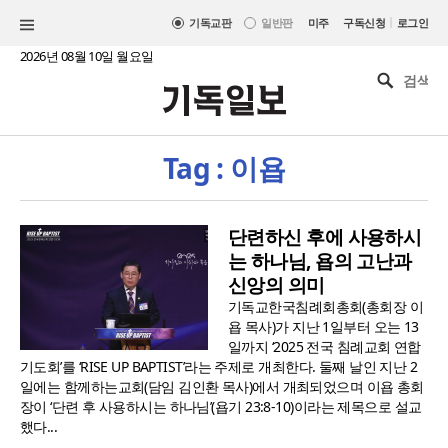
|
기독교판
일반판
미주
구독신청
로그인
2026년 08월 10일 월요일
Tag : 이욥
단련하신 후에 사용하시
는 하나님, 욥의 고난과
신앙의 의미
기독교한국침례회총회(총회장 이
욥 목사)가 지난 1일부터 오는 13
일까지 ‘2025 전국 침례교회 연합
기도회’를 ‘RISE UP BAPTIST’라는 주제로 개최한다. 둘째 날인 지난 2
일에는 함께하는교회(담임 김인환 목사)에서 개최되었으며 이욥 총회
장이 ‘단련 후 사용하시는 하나님’(욥기 23:8-10)이라는 제목으로 설교
했다...