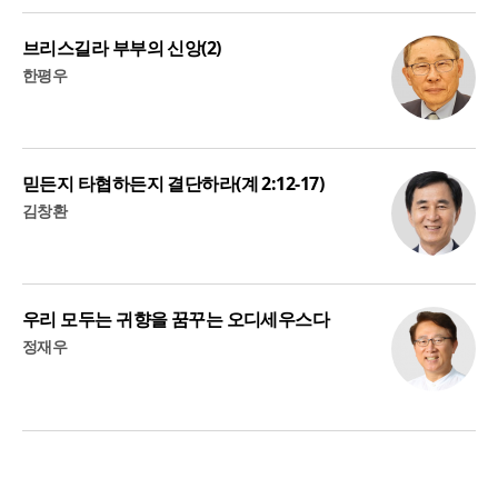
브리스길라 부부의 신앙(2)
한평우
믿든지 타협하든지 결단하라(계 2:12-17)
김창환
우리 모두는 귀향을 꿈꾸는 오디세우스다
정재우