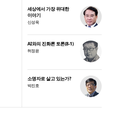
세상에서 가장 위대한
이야기
신성욱
AI와의 진화론 토론(8-1)
허정윤
소명자로 살고 있는가?
박진호