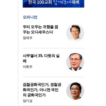
오피니언
우리 모두는 귀향을 꿈
꾸는 오디세우스다
정재우
사무엘서 35. 다윗의 실
패
이희우
검찰공화국인가, 경찰공
화국인가, 아니면 국민
의 공화국인가
양기성