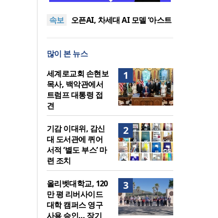
퀴어서적 ‘별도 부스’ 마련 조치
2026년 상반기 탈북민 입국 63
속보
명… 전년 동기 대비 34.4% 감
오픈AI, 차세대 AI 모델 ‘아스트
소
라’ 일부 활동 중단… “중대한 사
김병기 의원직 제명 요구 국민
이버 공격 역량 배제 못해”
동의청원… 13개 비위 의혹 경
오세훈, 용산공원 아파트 건설
많이 본 뉴스
찰 수사 11개월째
관측에 재차 반대… “미래세대
기감 이대위, 감신대 도서관에
위한 국가적 자산”
퀴어서적 ‘별도 부스’ 마련 조치
2026년 상반기 탈북민 입국 63
세계로교회 손현보
1
명… 전년 동기 대비 34.4% 감
목사, 백악관에서
소
트럼프 대통령 접
견
기감 이대위, 감신
2
대 도서관에 퀴어
서적 ‘별도 부스’ 마
련 조치
올리벳대학교, 120
3
만 평 리버사이드
대학 캠퍼스 영구
사용 승인… 장기