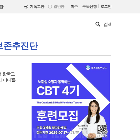
|
란
기독교판
일반판
미주
구독신청
로그인
)보존추진단
전 한국교
세미나’를
기감 이대위, 감신대 도서관에