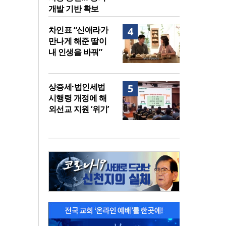
개발 기반 확보
차인표 “신애라가
4
만나게 해준 딸이
내 인생을 바꿔”
상증세·법인세법
5
시행령 개정에 해
외선교 지원 ‘위기’