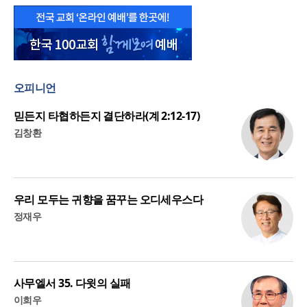
오피니언
믿든지 타협하든지 결단하라(계 2:12-17)
김창환
우리 모두는 귀향을 꿈꾸는 오디세우스다
정재우
사무엘서 35. 다윗의 실패
이희우