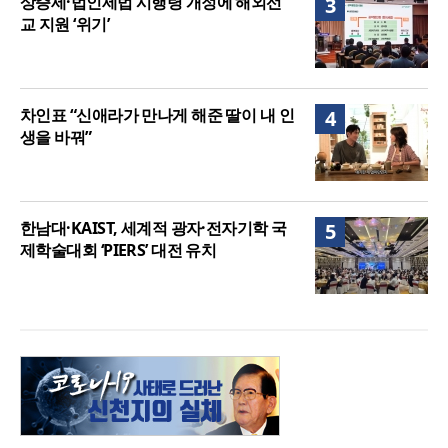
상증세·법인세법 시행령 개정에 해외선
3
교 지원 ‘위기’
차인표 “신애라가 만나게 해준 딸이 내 인
4
생을 바꿔”
한남대·KAIST, 세계적 광자·전자기학 국
5
제학술대회 ‘PIERS’ 대전 유치