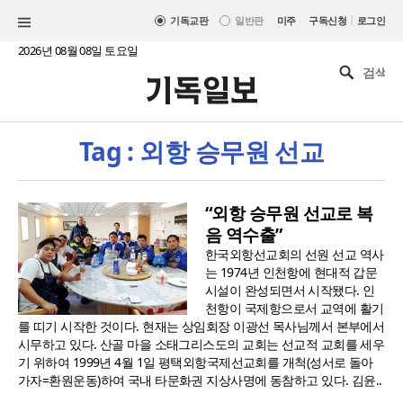
|
기독교판
일반판
미주
구독신청
로그인
2026년 08월 08일 토요일
Tag : 외항 승무원 선교
“외항 승무원 선교로 복
음 역수출”
한국외항선교회의 선원 선교 역사
는 1974년 인천항에 현대적 갑문
시설이 완성되면서 시작됐다. 인
천항이 국제항으로서 교역에 활기
를 띠기 시작한 것이다. 현재는 상임회장 이광선 목사님께서 본부에서
시무하고 있다. 산골 마을 소태그리스도의 교회는 선교적 교회를 세우
기 위하여 1999년 4월 1일 평택외항국제선교회를 개척(성서로 돌아
가자=환원운동)하여 국내 타문화권 지상사명에 동참하고 있다. 김윤..