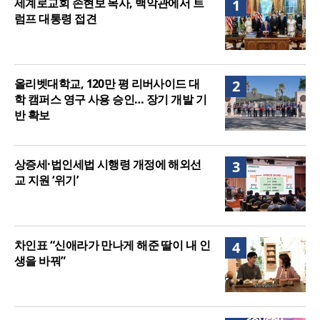
세계로교회 손현보 목사, 백악관에서 트
1
접견
럼프 대통령 접견
올리벳대학교, 120만 평 리버사이드 대
2
학 캠퍼스 영구 사용 승인… 장기 개발 기
반 확보
상증세·법인세법 시행령 개정에 해외선
3
교 지원 ‘위기’
차인표 “신애라가 만나게 해준 딸이 내 인
4
생을 바꿔”