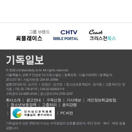
그룹 브랜드
© 2026 christiandaily.co.kr All rights reserved.
서울특별시 성북구 안암로 53 크로스빌딩 | 등록번호 : 서울 아02205ㅣ등록일자 :
2012.07.18ㅣ사업자번호: 204-81-20946
발행인(대표자) : 김규진 ㅣ 편집인 : 김진영 ㅣ청소년보호책임자 : 장지동 | 고충처리인: 장
지동 | TEL 02-739-8119 | FAX 02-6008-8119
구독문의 02-6085-8166 | 광고문의 010-2700-3297
회사소개
광고안내
구독신청
기사제보
개인정보취급방침
청소년보호정책
고충처리
윤리강령
PC 버전
기독일보의 모든 콘텐츠(기사) 는 저작권법의 보호를 받은바, 무단 전재ㆍ복사ㆍ배포 등을
금합니다.