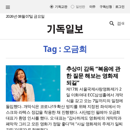
|
기독교판
일반판
미주
구독신청
로그인
2026년 08월 07일 금요일
Tag : 오금희
추상미 감독 “복음에 관
한 질문 해보는 영화제
되길”
제17회 서울국제사랑영화제가 2
일 이화여대 ECC삼성홀에서 개막
식을 갖고 오는 7일까지의 일정에
돌입했다. 개막식은 코로나19 확산 방지를 위해 지정된 좌석에서 마
스크와 라텍스 장갑을 착용한 채 진행됐다. 사단법인 필레마 오금희
대표가 환영 인사를 했다. 오 대표는 “감사하게도 영화제의 개막작과
폐막작 그리고 모든 영화가 정말 좋다”며 “사실 영화제의 주제가 일찌
감치 ‘이음’으로 정해졌다...