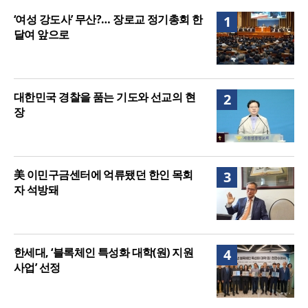
매는 다를까?
美 이민구금센터에 억류됐던 한인 목회자 석방돼
‘여성 강도사’ 무산?… 장로교 정기총회 한
1
달여 앞으로
대한민국 경찰을 품는 기도와 선교의 현
2
장
美 이민구금센터에 억류됐던 한인 목회
3
자 석방돼
한세대, ‘블록체인 특성화 대학(원) 지원
4
사업’ 선정