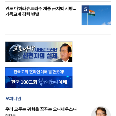
인도 마하라슈트라주 개종 금지법 시행…
5
기독교계 강력 반발
오피니언
우리 모두는 귀향을 꿈꾸는 오디세우스다
정재우