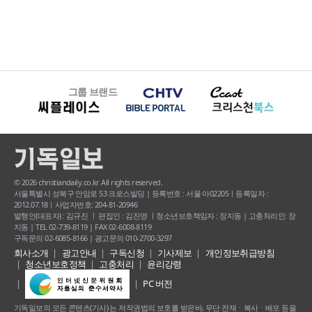
그룹 브랜드
© 2026 christiandaily.co.kr All rights reserved.
서울특별시 성북구 안암로 53 크로스빌딩 | 등록번호 : 서울 아02205ㅣ등록일자 :
2012.07.18ㅣ사업자번호: 204-81-20946
발행인(대표자) : 김규진 ㅣ 편집인 : 김진영 ㅣ청소년보호책임자 : 장지동 | 고충처리인: 장
지동 | TEL 02-739-8119 | FAX 02-6008-8119
구독문의 02-6085-8166 | 광고문의 010-2700-3297
회사소개
광고안내
구독신청
기사제보
개인정보취급방침
청소년보호정책
고충처리
윤리강령
PC 버전
기독일보의 모든 콘텐츠(기사) 는 저작권법의 보호를 받은바, 무단 전재ㆍ복사ㆍ배포 등을