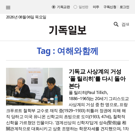
|
기독교판
일반판
미주
구독신청
로그인
2026년 08월 06일 목요일
Tag : 여해와함께
기독교 사상계의 거성
'폴 틸리히'를 다시 돌아
본다
폴 틸리히(Paul Tillich,
1886~1965)는 20세기 그리스도교
사상계의 거성 중 한 명으로, 프랑
크푸르트 철학부 교수로 재직 중(1929~1933) 히틀러 정권에 의해 해
직 당하고 미국 유니온 신학교의 초빙으로 도미(1933, 47세), 철학적
신학을 가르쳤던 인물이다. '경계선상의 신학자'답게 성속(聖俗)을 相
關관계적으로 대화시키고 상호 조명하는 학문자세를 견지했으며, 1차
..