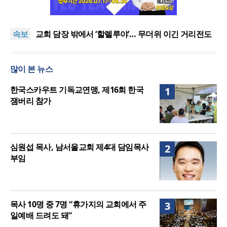
[오늘의 말씀] 죄의 종에서 의의 종으로
할렐루야대회 둘째 날 집회 “상황 뛰어넘는 믿음”
속보
교회 담장 밖에서 ‘할렐루야’… 무더위 이긴 거리전도
열기
2026 할렐루야대회 개막 “복음으로 변화돼 세상으로”
호세아서에 나타난 하나님의 사랑과 회복, 어떻게 설
많이 본 뉴스
교할 것인가?
[오늘의 말씀] 죄의 종에서 의의 종으로
할렐루야대회 둘째 날 집회 “상황 뛰어넘는 믿음”
한국스카우트 기독교연맹, 제16회 한국
1
잼버리 참가
심원섭 목사, 남서울교회 제4대 담임목사
2
부임
목사 10명 중 7명 “휴가지의 교회에서 주
3
일예배 드려도 돼”