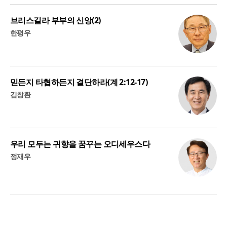
브리스길라 부부의 신앙(2)
한평우
믿든지 타협하든지 결단하라(계 2:12-17)
김창환
우리 모두는 귀향을 꿈꾸는 오디세우스다
정재우