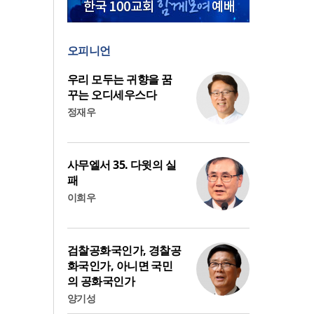
오피니언
우리 모두는 귀향을 꿈
꾸는 오디세우스다
정재우
사무엘서 35. 다윗의 실
패
이희우
검찰공화국인가, 경찰공
화국인가, 아니면 국민
의 공화국인가
양기성