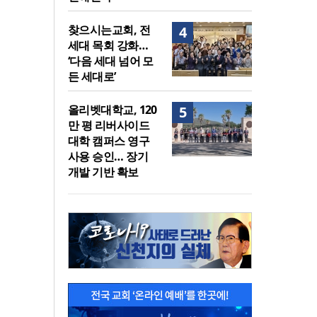
찾으시는교회, 전
4
세대 목회 강화…
‘다음 세대 넘어 모
든 세대로’
올리벳대학교, 120
5
만 평 리버사이드
대학 캠퍼스 영구
사용 승인… 장기
개발 기반 확보