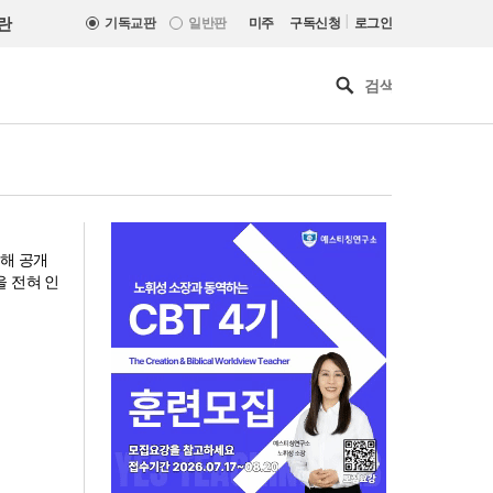
|
란
기독교판
일반판
미주
구독신청
로그인
해 공개
을 전혀 인
인도 마하라슈트라주 개종 금