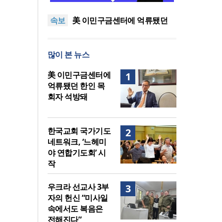
지법 시행… 기독교계 강력 반
올리벳대학교, 120만 평 리버사
속보
발
이드 대학 캠퍼스 영구 사용 승
美 이민구금센터에 억류됐던
인… 장기 개발 기반 확보
한인 목회자 석방돼
우크라 선교사 3부자의 헌신
“미사일 속에서도 복음은 전해
“미래 선교, 분쟁·빈곤 지역 출
많이 본 뉴스
진다”
신이 주도”
인도 마하라슈트라주 개종 금
지법 시행… 기독교계 강력 반
올리벳대학교, 120만 평 리버사
美 이민구금센터에
1
발
이드 대학 캠퍼스 영구 사용 승
억류됐던 한인 목
인… 장기 개발 기반 확보
회자 석방돼
한국교회 국가기도
2
네트워크, ‘느헤미
야 연합기도회’ 시
작
우크라 선교사 3부
3
자의 헌신 “미사일
속에서도 복음은
전해진다”