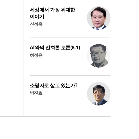
세상에서 가장 위대한
이야기
신성욱
AI와의 진화론 토론(8-1)
허정윤
소명자로 살고 있는가?
박진호