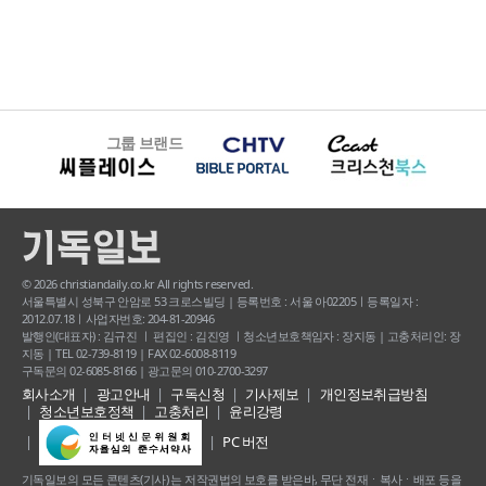
그룹 브랜드
© 2026 christiandaily.co.kr All rights reserved.
서울특별시 성북구 안암로 53 크로스빌딩 | 등록번호 : 서울 아02205ㅣ등록일자 :
2012.07.18ㅣ사업자번호: 204-81-20946
발행인(대표자) : 김규진 ㅣ 편집인 : 김진영 ㅣ청소년보호책임자 : 장지동 | 고충처리인: 장
지동 | TEL 02-739-8119 | FAX 02-6008-8119
구독문의 02-6085-8166 | 광고문의 010-2700-3297
회사소개
광고안내
구독신청
기사제보
개인정보취급방침
청소년보호정책
고충처리
윤리강령
PC 버전
기독일보의 모든 콘텐츠(기사) 는 저작권법의 보호를 받은바, 무단 전재ㆍ복사ㆍ배포 등을