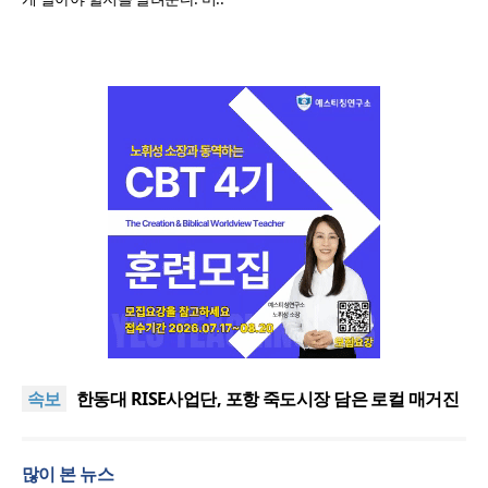
느헤미야 연합기도회, ‘왕의 기도’로 나라·한국교회·다
음세대 위해 합심
세기총 “자유를 지키며 하나 된 희망의 미래를 향하
속보
여”
한동대 RISE사업단, 포항 죽도시장 담은 로컬 매거진
‘포항집’ 발간
한남대·KAIST, 세계적 광자·전자기학 국제학술대회
‘PIERS’ 대전 유치
세계기독교 변화 속 한국 선교신학의 방향은?
많이 본 뉴스
느헤미야 연합기도회, ‘왕의 기도’로 나라·한국교회·다