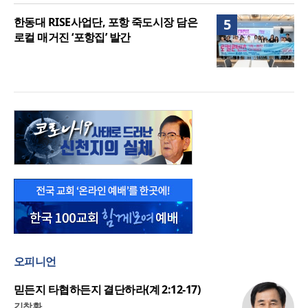
한동대 RISE사업단, 포항 죽도시장 담은
5
로컬 매거진 ‘포항집’ 발간
오피니언
믿든지 타협하든지 결단하라(계 2:12-17)
김창환