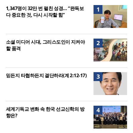
음세대 위해 합심
세기총 “자유를 지키며 하나 된 희망의 미래를 향하
1,347명이 32만 번 펼친 성경… “완독보
1
여”
다 중요한 것, 다시 시작할 힘”
소셜 미디어 시대, 그리스도인이 지켜야
2
할 품격
믿든지 타협하든지 결단하라(계 2:12-17)
3
세계기독교 변화 속 한국 선교신학의 방
4
향은?