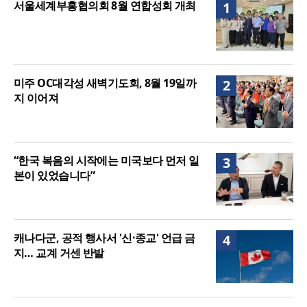
서울세계부흥협의회 8월 연합성회 개최
1
주길”
미주 OC대각성 새벽기도회, 8월 19일까
2
지 이어져
“한국 복음의 시작에는 미국보다 먼저 일
3
본이 있었습니다”
캐나다군, 공적 행사서 '신·종교' 언급 금
4
지… 교계 거센 반발