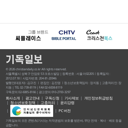
그룹 브랜드
© 2026 christiandaily.co.kr All rights reserved.
서울특별시 성북구 안암로 53 크로스빌딩 | 등록번호 : 서울 아02205ㅣ등록일자 :
2012.07.18ㅣ사업자번호: 204-81-20946
발행인(대표자) : 김규진 ㅣ 편집인 : 김진영 ㅣ청소년보호책임자 : 장지동 | 고충처리인: 장
지동 | TEL 02-739-8119 | FAX 02-6008-8119
구독문의 02-6085-8166 | 광고문의 010-2700-3297
회사소개
광고안내
구독신청
기사제보
개인정보취급방침
청소년보호정책
고충처리
윤리강령
PC 버전
기독일보의 모든 콘텐츠(기사) 는 저작권법의 보호를 받은바, 무단 전재ㆍ복사ㆍ배포 등을
금합니다.