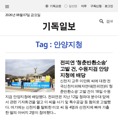
|
기독교판
일반판
미주
구독신청
로그인
2026년 08월 07일 금요일
Tag : 안양지청
전피연 ‘청춘반환소송’
고발 건, 수원지검 안양
지청에 배당
신천지 교주 이만희 씨에 대한 전
국신천지피해자연대(전피연)의 ‘청
춘반환소송’ 고발 건이 18일 수원
지검 안양지청에 배당됐다. 전피연은 지난 12일 청와대 분수대 앞에
서 관련 기자회견을 열고 이 씨을 사기 및 특수공갈 등 혐의로 고발했
다. 여기에는 신천지를 탈퇴한 이모 씨 등 4명과 선천지에 빠져 가출
한 딸의 아버지 2명이 참여했다...