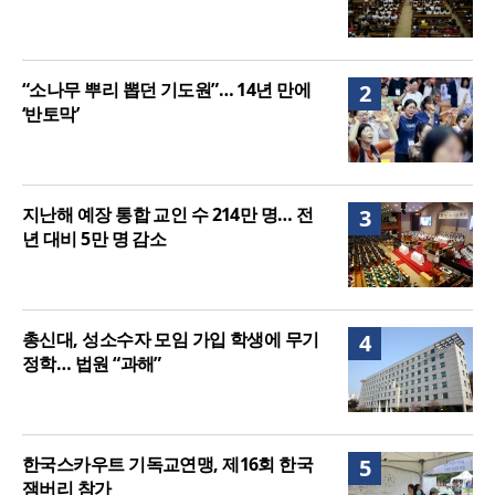
“소나무 뿌리 뽑던 기도원”… 14년 만에
2
‘반토막’
지난해 예장 통합 교인 수 214만 명… 전
3
년 대비 5만 명 감소
총신대, 성소수자 모임 가입 학생에 무기
4
정학… 법원 “과해”
한국스카우트 기독교연맹, 제16회 한국
5
잼버리 참가