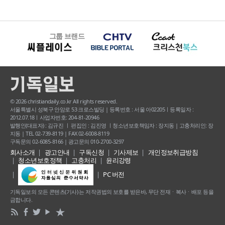
그룹 브랜드
© 2026 christiandaily.co.kr All rights reserved.
서울특별시 성북구 안암로 53 크로스빌딩 | 등록번호 : 서울 아02205ㅣ등록일자 :
2012.07.18ㅣ사업자번호: 204-81-20946
발행인(대표자) : 김규진 ㅣ 편집인 : 김진영 ㅣ청소년보호책임자 : 장지동 | 고충처리인: 장
지동 | TEL 02-739-8119 | FAX 02-6008-8119
구독문의 02-6085-8166 | 광고문의 010-2700-3297
회사소개
광고안내
구독신청
기사제보
개인정보취급방침
청소년보호정책
고충처리
윤리강령
PC 버전
기독일보의 모든 콘텐츠(기사) 는 저작권법의 보호를 받은바, 무단 전재ㆍ복사ㆍ배포 등을
금합니다.