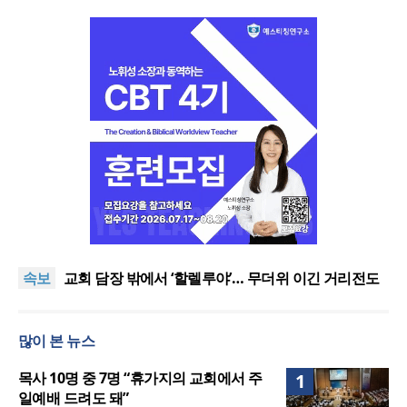
[오늘의 말씀] 죄의 종에서 의의 종으로
할렐루야대회 둘째 날 집회 “상황 뛰어넘는 믿음”
속보
교회 담장 밖에서 ‘할렐루야’… 무더위 이긴 거리전도
열기
2026 할렐루야대회 개막 “복음으로 변화돼 세상으로”
호세아서에 나타난 하나님의 사랑과 회복, 어떻게 설
많이 본 뉴스
교할 것인가?
[오늘의 말씀] 죄의 종에서 의의 종으로
할렐루야대회 둘째 날 집회 “상황 뛰어넘는 믿음”
목사 10명 중 7명 “휴가지의 교회에서 주
1
일예배 드려도 돼”