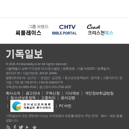
그룹 브랜드
© 2026 christiandaily.co.kr All rights reserved.
서울특별시 성북구 안암로 53 크로스빌딩 | 등록번호 : 서울 아02205ㅣ등록일자 :
2012.07.18ㅣ사업자번호: 204-81-20946
발행인(대표자) : 김규진 ㅣ 편집인 : 김진영 ㅣ청소년보호책임자 : 장지동 | 고충처리인: 장
지동 | TEL 02-739-8119 | FAX 02-6008-8119
구독문의 02-6085-8166 | 광고문의 010-2700-3297
회사소개
광고안내
구독신청
기사제보
개인정보취급방침
청소년보호정책
고충처리
윤리강령
PC 버전
기독일보의 모든 콘텐츠(기사) 는 저작권법의 보호를 받은바, 무단 전재ㆍ복사ㆍ배포 등을
금합니다.