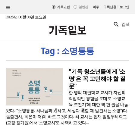
|
기독교판
일반판
미주
구독신청
로그인
2026년 08월 08일 토요일
Tag : 소명통통
"기독 청소년들에게 '소
명'은 꼭 고민해야 할 질
문"
한 명의 대안학교 교사가 자신의
직접적인 경험을 토대로 '소명교
육 도전기'에 대한 책 한 권을 내놓
았다. "소명통통: 하나님과 通하고, 세상과 通할 때 발견하는 소명"(다
돌출판사, 최은미 저)이 바로 그것이다. 최 교사는 현재 밀알두레학교
(교장 정기원)에서 ‘소명교사’로 사역하고 있다...