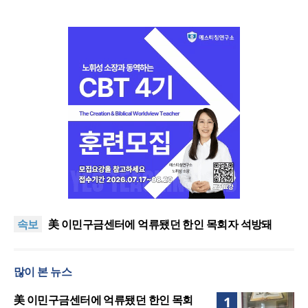
인도 마하라슈트라주 개종 금지법 시행… 기독교계
강력 반발
올리벳대학교, 120만 평 리버사이드 대학 캠퍼스 영
속보
구 사용 승인… 장기 개발 기반 확보
美 이민구금센터에 억류됐던 한인 목회자 석방돼
우크라 선교사 3부자의 헌신 “미사일 속에서도 복음
은 전해진다”
“미래 선교, 분쟁·빈곤 지역 출신이 주도”
많이 본 뉴스
인도 마하라슈트라주 개종 금지법 시행… 기독교계
강력 반발
올리벳대학교, 120만 평 리버사이드 대학 캠퍼스 영
美 이민구금센터에 억류됐던 한인 목회
1
구 사용 승인… 장기 개발 기반 확보