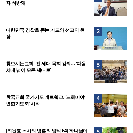
자 석방돼
대한민국 경찰을 품는 기도와 선교의 현
2
장
찾으시는교회, 전 세대 목회 강화… ‘다음
3
세대 넘어 모든 세대로’
한국교회 국가기도 네트워크, ‘느헤미야
4
연합기도회’ 시작
[최원호 목사의 영혼의 양식 64] 하나님이
5